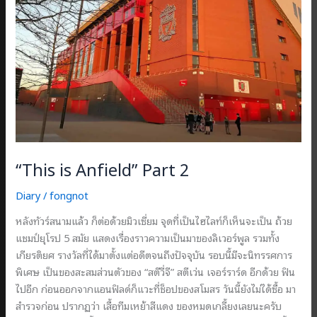
“This is Anfield” Part 2
Diary
/
fongnot
หลังทัวร์สนามแล้ว ก็ต่อด้วยมิวเซี่ยม จุดที่เป็นไฮไลท์ก็เห็นจะเป็น ถ้วย
แชมป์ยุโรป 5 สมัย แสดงเรื่องราวความเป็นมาของลิเวอร์พูล รวมทั้ง
เกียรติยศ รางวัลที่ได้มาตั้งแต่อดีตจนถึงปัจจุบัน รอบนี้มีจะนิทรรศการ
พิเศษ เป็นของสะสมส่วนตัวของ “สตีวี่จี” สตีเว่น เจอร์ราร์ด อีกด้วย ฟิน
ไปอีก ก่อนออกจากแอนฟิลด์ก็แวะที่ช็อปของสโมสร วันนี้ยังไม่ได้ซื้อ มา
สำรวจก่อน ปรากฏว่า เสื้อทีมเหย้าสีแดง ของหมดเกลี้ยงเลยนะครับ