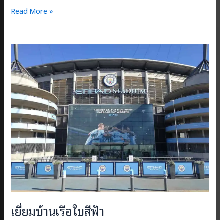
“This
Read More »
is
Anfield”
Part
1
เยี่ยมบ้านเรือใบสีฟ้า