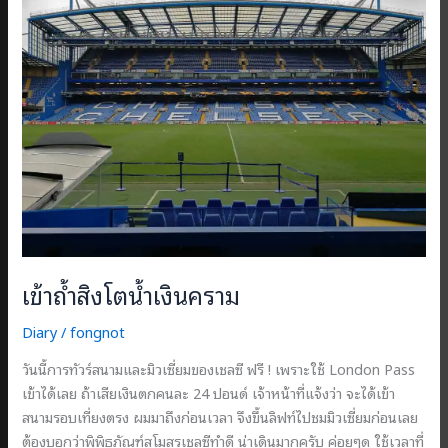
เต
เดี้ย
ม
บ้าน
ปืน
ใหญ่
2019/2020
เข้าถ้ำสิงโตน้ำเงินคราม
Diary
/
fongnot
วันนี้การทัวร์สนามและมิวเซี่ยมของเชลซี ฟรี ! เพราะใช้ London Pass
เข้าได้เลย ถ้าเสียเงินตกคนละ 24 ปอนด์ เจ้าหน้าที่แจ้งว่า จะได้เข้า
สนามรอบเที่ยงตรง ผมมาถึงก่อนเวลา จึงขึ้นลิฟท์ไปชมมิวเซี่ยมก่อนเลย
ต้องบอกว่าพิพิธภัณฑ์สโมสรเชลซีทำดี น่าเดินมากครับ ค่อยๆดู ใช้เวลาที่