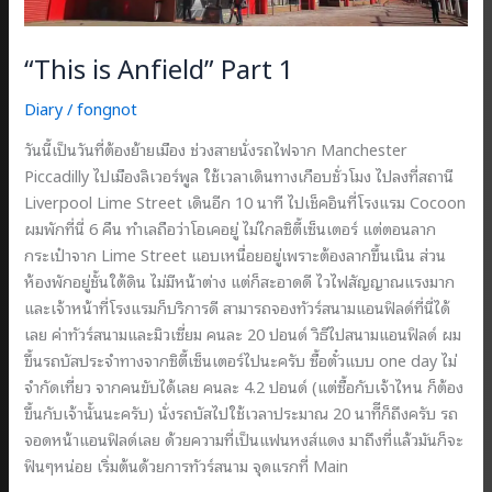
“This is Anfield” Part 1
Diary
/
fongnot
วันนี้เป็นวันที่ต้องย้ายเมือง ช่วงสายนั่งรถไฟจาก Manchester
Piccadilly ไปเมืองลิเวอร์พูล ใช้เวลาเดินทางเกือบชั่วโมง ไปลงที่สถานี
Liverpool Lime Street เดินอีก 10 นาที ไปเช็คอินที่โรงแรม Cocoon
ผมพักที่นี่ 6 คืน ทำเลถือว่าโอเคอยู่ ไม่ไกลซิตี้เซ็นเตอร์ แต่ตอนลาก
กระเป๋าจาก Lime Street แอบเหนื่อยอยู่เพราะต้องลากขึ้นเนิน ส่วน
ห้องพักอยู่ชั้นใต้ดิน ไม่มีหน้าต่าง แต่ก็สะอาดดี ไวไฟสัญญาณแรงมาก
และเจ้าหน้าที่โรงแรมก็บริการดี สามารถจองทัวร์สนามแอนฟิลด์ที่นี่ได้
เลย ค่าทัวร์สนามและมิวเซี่ยม คนละ 20 ปอนด์ วิธีไปสนามแอนฟิลด์ ผม
ขึ้นรถบัสประจำทางจากซิตี้เซ็นเตอร์ไปนะครับ ซื้อตั๋วแบบ one day ไม่
จำกัดเที่ยว จากคนขับได้เลย คนละ 4.2 ปอนด์ (แต่ซื้อกับเจ้าไหน ก็ต้อง
ขึ้นกับเจ้านั้นนะครับ) นั่งรถบัสไปใช้เวลาประมาณ 20 นาทีีก็ถึงครับ รถ
จอดหน้าแอนฟิลด์เลย ด้วยความที่เป็นแฟนหงส์แดง มาถึงที่แล้วมันก็จะ
ฟินๆหน่อย เริ่มต้นด้วยการทัวร์สนาม จุดแรกที่ Main