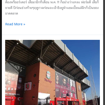
ต้องพรีออร์เดอร์ เสื้อมาอีกทีเดือน พ.ค. !!! ก็อย่างว่าแหละ ฟอร์มดี เสื้อก็
ขายดี ปีก่อนช่วงท้ายๆฤดูกาลก่อนจะเข้าชิงยูฟ่าแชมเปี้ยนส์ลีกก็เป็นของ
ขาดตลาด
“This
Read More »
is
Anfield”
Part
2