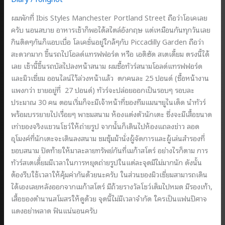
ผมพักที่ Ibis Styles Manchester Portland Street ถือว่าโอเคเลย
ครับ นอนสบาย อาหารเช้าก็พอได้สไตล์อังกฤษ แต่เหมือนกันทุกวันเลย
กินติดๆกันก็แอบเบื่อ โลเคชั่นอยู่ใกล้ๆกับ Piccadilly Garden ถือว่า
สะดวกมาก ขึ้นรถไปโอลด์แทรฟฟอร์ด หรือ เอติฮัด สเตเดี้ยม ตรงนี้ได้
เลย เช้านี้ขึ้นรถบัสไปลงหน้าสนาม ผมซื้อทัวร์สนามโอลด์แทรฟฟอร์ด
และมิวเซี่ยม ออนไลน์ไว้ล่วงหน้าแล้ว ตกคนละ 25 ปอนด์ (ซื้อหน้างาน
แพงกว่า ขายอยู่ที่ 27 ปอนด์) ทัวร์จะปล่อยออกเป็นรอบๆ รอบละ
ประมาณ 30 คน ตอนเริ่มก็จะมีเจ้าหน้าที่ของทีมแมนฯยูไนเต็ด นำทัวร์
พร้อมบรรยายไปเรื่อยๆ พาชมสนาม ห้องแต่งตัวนักเตะ ซึ่งจะมีเสื้อขนาด
เท่าของจริงแขวนโชว์ให้ถ่ายรูป จากนั้นก็เดินไปห้องแถลงข่าว ลอด
อุโมงค์ที่นักเตะจะเดินลงสนาม ชมซุ้มม้านั่งผู้จัดการและผู้เล่นสำรองที่
ขอบสนาม ปิดท้ายให้มาละลายทรัพย์กันที่เมก้าสโตร์ อย่างไรก็ตาม การ
ทัวร์สเตเดี้่ยมมีเวลาในการหยุดถ่ายรูปในแต่ละจุดมีไม่มากนัก ดังนั้น
ต้องรีบใช้เวลาให้คุ้มค่ากันด้วยนะครับ ในส่วนของมิวเซี่ยมสามารถเดิน
ได้เองเลยหลังออกจากเมก้าสโตร์ มีถ้วยรางวัลโชว์เต็มไปหมด มีรองเท้า,
เสื้อของตำนานสโมสรให้ดูด้วย จุดนี้ไม่มีเวลาจำกัด ใครเป็นแฟนปีศาจ
แดงอย่าพลาด ฟินแน่นอนครับ