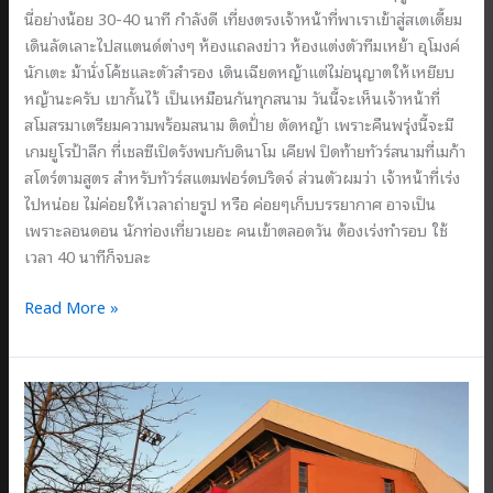
นี่อย่างน้อย 30-40 นาที กำลังดี เที่ยงตรงเจ้าหน้าที่พาเราเข้าสู่สเตเดี้ยม
เดินลัดเลาะไปสแตนด์ต่างๆ ห้องแถลงข่าว ห้องแต่งตัวทีมเหย้า อุโมงค์
นักเตะ ม้านั่งโค้ชและตัวสำรอง เดินเฉียดหญ้าแต่ไม่อนุญาตให้เหยียบ
หญ้านะครับ เขากั้นไว้ เป็นเหมือนกันทุกสนาม วันนี้จะเห็นเจ้าหน้าที่
สโมสรมาเตรียมความพร้อมสนาม ติดป้่าย ตัดหญ้า เพราะคืนพรุ่งนี้จะมี
เกมยูโรป้าลีก ที่เชลซีเปิดรังพบกับดินาโม เคียฟ ปิดท้ายทัวร์สนามที่เมก้า
สโตร์ตามสูตร สำหรับทัวร์สแตมฟอร์ดบริดจ์ ส่วนตัวผมว่า เจ้าหน้าที่เร่ง
ไปหน่อย ไม่ค่อยให้เวลาถ่ายรูป หรือ ค่อยๆเก็บบรรยากาศ อาจเป็น
เพราะลอนดอน นักท่องเที่ยวเยอะ คนเข้าตลอดวัน ต้องเร่งทำรอบ ใช้
เวลา 40 นาทีก็จบละ
เข้า
Read More »
ถ้ำ
สิงโต
น้ำเงิน
คราม