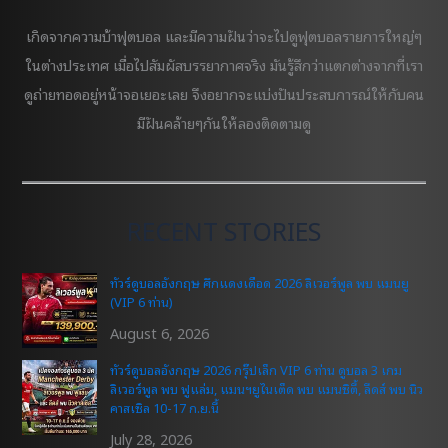
เกิดจากความบ้าฟุตบอล และมีความฝันว่าจะไปดูฟุตบอลรายการใหญ่ๆ
ในต่างประเทศ เมื่อไปสัมผัสบรรยากาศจริง มันรู้สึกว่าแตกต่างจากที่เรา
ดูถ่ายทอดอยู่หน้าจอเยอะเลย จึงอยากจะแบ่งปันประสบการณ์ให้กับคน
มีฝันคล้ายๆกันให้ลองติดตามดู
RECENT STORIES
ทัวร์ดูบอลอังกฤษ ศึกแดงเดือด 2026 ลิเวอร์พูล พบ แมนยู
(VIP 6 ท่าน)
August 6, 2026
ทัวร์ดูบอลอังกฤษ 2026 กรุ๊ปเล็ก VIP 6 ท่าน ดูบอล 3 เกม
ลิเวอร์พูล พบ ฟูแล่ม, แมนฯยูไนเต็ด พบ แมนซิตี้, ลีดส์ พบ นิว
คาสเซิล 10-17 ก.ย.นี้
July 28, 2026