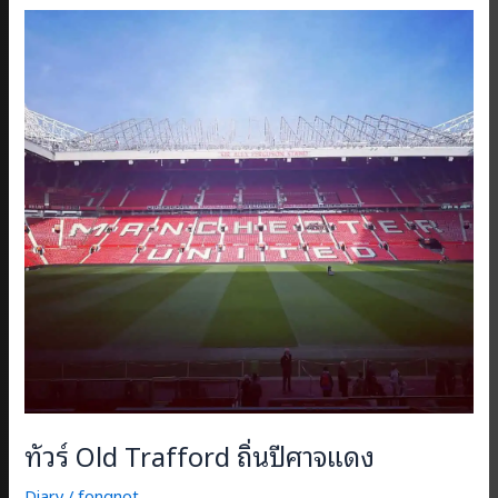
ใบ
สี
ฟ้า
ทัวร์ Old Trafford ถิ่นปีศาจแดง
Diary
/
fongnot