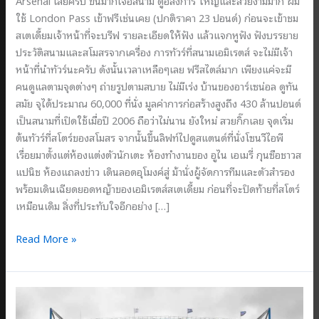
Arsenal เลยครับ ขึ้นมาก็เจอสนาม ดูอลังการ ใหญ่และสวยงามมาก ผม
ใช้ London Pass เข้าฟรีเช่นเคย (ปกติราคา 23 ปอนด์) ก่อนจะเข้าชม
สเตเดี้ยมเจ้าหน้าที่จะบรีฟ รายละเอียดให้ฟัง แล้วแจกหูฟัง ฟังบรรยาย
ประวัติสนามและสโมสรจากเครื่อง การทัวร์ที่สนามเอมิเรตส์ จะไม่มีเจ้า
หน้าที่นำทัวร์นะครับ ดังนั้นเวลาเหลือๆเลย ฟรีสไตล์มาก เพียงแค่จะมี
คนดูแลตามจุดต่างๆ ถ่ายรูปตามสบาย ไม่มีเร่ง บ้านของอาร์เซน่อล ดูทัน
สมัย จุได้ประมาณ 60,000 ที่นั่ง มูลค่าการก่อสร้างสูงถึง 430 ล้านปอนด์
เป็นสนามที่เปิดใช้เมื่อปี 2006 ถือว่าไม่นาน ยังใหม่ สวยกิ๊กเลย จุดเริ่ม
ต้นทัวร์ที่สโตร์ของสโมสร จากนั้นขึ้นลิฟท์ไปดูสแตนด์ที่นั่งโซนวีไอพี
เรื่อยมาตั้งแต่ห้องแต่งตัวนักเตะ ห้องทำงานของ อูไน เอเมรี่ กุนซือชาวส
แปนิช ห้องแถลงข่าว เดินลอดอุโมงค์สู่ ม้านั่งผู้จัดการทีมและตัวสำรอง
พร้อมเดินเฉียดยอดหญ้าของเอมิเรตส์สเตเดี้ยม ก่อนที่จะปิดท้ายที่สโตร์
เหมือนเดิม สิ่งที่ประทับใจอีกอย่าง […]
ทัวร์
Read More »
เอ
มิ
เรตส์
ส