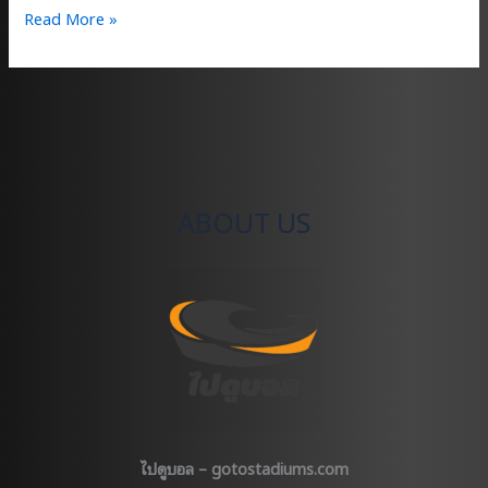
ทัวร์
Read More »
Old
Trafford
ถิ่น
ปีศาจ
แดง
ABOUT US
ไปดูบอล – gotostadiums.com