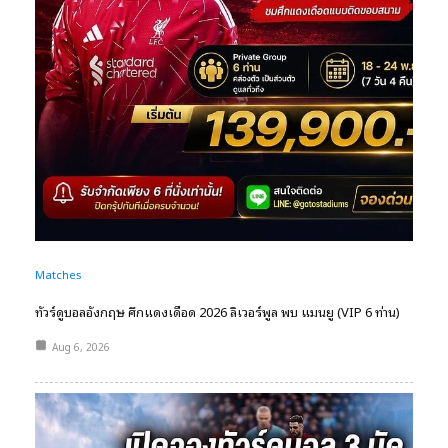
Matches
ทัวร์ดูบอลอังกฤษ ศึกแดงเดือด 2026 ลิเวอร์พูล พบ แมนยู (VIP 6 ท่าน)
Aug 6, 2026