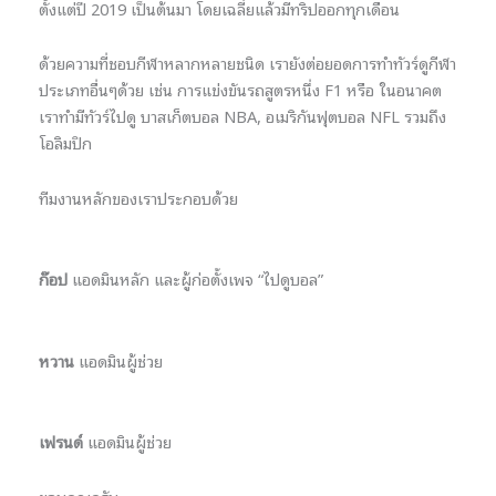
ตั้งแต่ปี 2019 เป็นต้นมา โดยเฉลี่ยแล้วมีทริปออกทุกเดือน
ด้วยความที่ชอบกีฬาหลากหลายชนิด เรายังต่อยอดการทำทัวร์ดูกีฬา
ประเภทอื่นๆด้วย เช่น การแข่งขันรถสูตรหนึ่ง F1 หรือ ในอนาคต
เราทำมีทัวร์ไปดู บาสเก็ตบอล NBA, อเมริกันฟุตบอล NFL รวมถึง
โอลิมปิก
ทีมงานหลักของเราประกอบด้วย
ก๊อป
แอดมินหลัก และผู้ก่อตั้งเพจ “ไปดูบอล”
หวาน
แอดมินผู้ช่วย
เฟรนด์
แอดมินผู้ช่วย