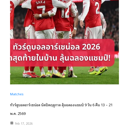
Matches
ทัวร์ดูบอลอาร์เซน่อล นัดปิดฤดูกาล ลุ้นฉลองแชมป์ 9 วัน 6 คืน 13 – 21
พ.ค. 2569
Feb 17, 2026