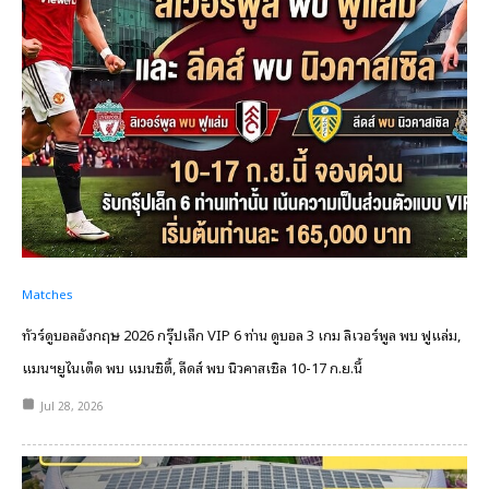
Matches
ทัวร์ดูบอลอังกฤษ 2026 กรุ๊ปเล็ก VIP 6 ท่าน ดูบอล 3 เกม ลิเวอร์พูล พบ ฟูแล่ม,
แมนฯยูไนเต็ด พบ แมนซิตี้, ลีดส์ พบ นิวคาสเซิล 10-17 ก.ย.นี้
Jul 28, 2026