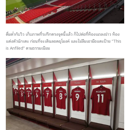
ดื่มด่ำกับวิว เก็บภาพที่ระทึกตรงจุดนี้แล้ว ก็ไปต่อที่ห้องแถลงข่าว ห้อง
แต่งตัวนักเตะ ก่อนที่จะเดินลอดอุโมงค์ และไม่ลืมเอามือแตะป้าย “This
is Anfiled” ตามธรรมเนียม