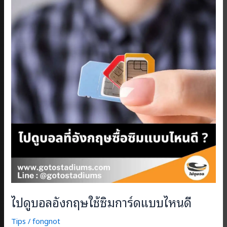
ไปดูบอลอังกฤษใช้ซิมการ์ดแบบไหนดี
Tips
/
fongnot