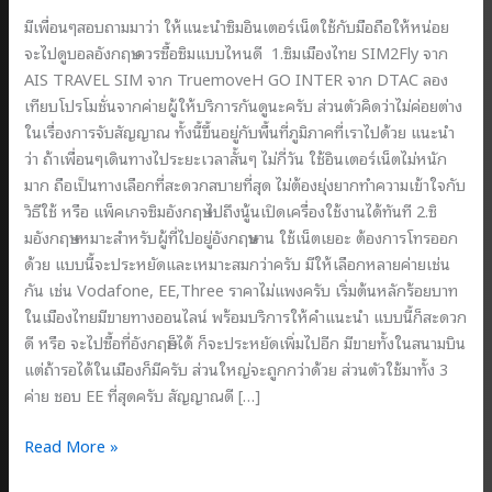
มีเพื่อนๆสอบถามมาว่า ให้แนะนำซิมอินเตอร์เน็ตใช้กับมือถือให้หน่อย
จะไปดูบอลอังกฤษ ควรซื้อซิมแบบไหนดี 1.ซิมเมืองไทย SIM2Fly จาก
AIS TRAVEL SIM จาก TruemoveH GO INTER จาก DTAC ลอง
เทียบโปรโมชั่นจากค่ายผู้ให้บริการกันดูนะครับ ส่วนตัวคิดว่าไม่ค่อยต่าง
ในเรื่องการจับสัญญาณ ทั้งนี้ขึ้นอยู่กับพื้นที่ภูมิภาคที่เราไปด้วย แนะนำ
ว่า ถ้าเพื่อนๆเดินทางไประยะเวลาสั้นๆ ไม่กี่วัน ใช้อินเตอร์เน็ตไม่หนัก
มาก ถือเป็นทางเลือกที่สะดวกสบายที่สุด ไม่ต้องยุ่งยากทำความเข้าใจกับ
วิธีใช้ หรือ แพ็คเกจซิมอังกฤษ ไปถึงนู้นเปิดเครื่องใช้งานได้ทันที 2.ซิ
มอังกฤษ เหมาะสำหรับผู้ที่ไปอยู่อังกฤษนาน ใช้เน็ตเยอะ ต้องการโทรออก
ด้วย แบบนี้จะประหยัดและเหมาะสมกว่าครับ มีให้เลือกหลายค่ายเช่น
กัน เช่น Vodafone, EE,Three ราคาไม่แพงครับ เริ่มต้นหลักร้อยบาท
ในเมืองไทยมีขายทางออนไลน์ พร้อมบริการให้คำแนะนำ แบบนี้ก็สะดวก
ดี หรือ จะไปซื้อที่อังกฤษก็ได้ ก็จะประหยัดเพิ่มไปอีก มีขายทั้งในสนามบิน
แต่ถ้ารอได้ในเมืองก็มีครับ ส่วนใหญ่จะถูกกว่าด้วย ส่วนตัวใช้มาทั้ง 3
ค่าย ชอบ EE ที่สุดครับ สัญญาณดี […]
ไป
Read More »
ดู