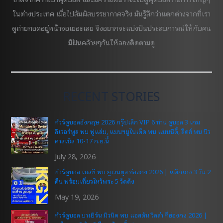
ในต่างประเทศ เมื่อไปสัมผัสบรรยากาศจริง มันรู้สึกว่าแตกต่างจากที่เรา
ดูถ่ายทอดอยู่หน้าจอเยอะเลย จึงอยากจะแบ่งปันประสบการณ์ให้กับคน
มีฝันคล้ายๆกันให้ลองติดตามดู
RECENT STORIES
ทัวร์ดูบอลอังกฤษ 2026 กรุ๊ปเล็ก VIP 6 ท่าน ดูบอล 3 เกม
ลิเวอร์พูล พบ ฟูแล่ม, แมนฯยูไนเต็ด พบ แมนซิตี้, ลีดส์ พบ นิว
คาสเซิล 10-17 ก.ย.นี้
July 28, 2026
ทัวร์ดูบอล เชลซี พบ ยูเวนตุส ฮ่องกง 2026 | แพ็กเกจ 3 วัน 2
คืน พร้อมเที่ยวไหว้พระ 5 วัดดัง
May 19, 2026
ทัวร์ดูบอล บาเยิร์น มิวนิค พบ แอสตัน วิลล่า ที่ฮ่องกง 2026 |