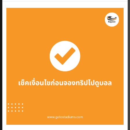
บอล
อังกฤษ
ใช้
ซิ
มการ์ด
แบบ
ไหน
ดี