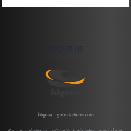
การ
จอง
ทริป
ไป
ดู
บอล
ABOUT US
ไปดูบอล – gotostadiums.com
เกิดจากความบ้าฟุตบอล และมีความฝันว่าจะไปดูฟุตบอลรายการใหญ่ๆ