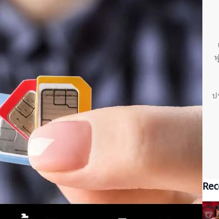
ฟ
ป
Rec