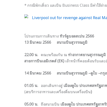
* กรณีพักเดี่ยว และบิน Business Class มีค่าใช้จ่
โปรแกรมการเดินทาง
ทัวร์ดูบอลสเปน 2566
13 มีนาคม 2566 สนามบินสุวรรณภูมิ
22.00 น.
คณะพร้อมกัน ณ
ท่าอากาศยาน
สุวรรณภูม
สายการบินเอมิเรตส์ (
EK)
เจ้าหน้าที่คอยต้อนรับแ
14 มีนาคม 2566 สนามบินสุวรรณภูมิ –ดูไบ –กรุง
01.05 น.
ออกเดินทางสู่
เมืองดูไบ
ประเทศสหรัฐอาหร
(æบริการอาหารและเครื่องดื่มบนเครื่องบิน
)
05.00 น.
ถึงสนามบิน
เมืองดูไบ
ประเทศสหรัฐอาหรับ