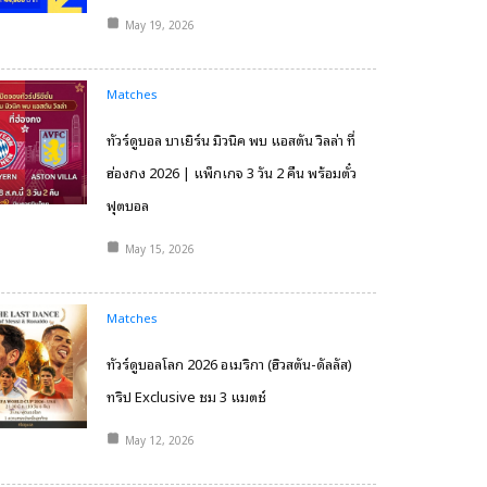
May 19, 2026
Matches
ทัวร์ดูบอล บาเยิร์น มิวนิค พบ แอสตัน วิลล่า ที่
ฮ่องกง 2026 | แพ็กเกจ 3 วัน 2 คืน พร้อมตั๋ว
ฟุตบอล
May 15, 2026
Matches
ทัวร์ดูบอลโลก 2026 อเมริกา (ฮิวสตัน-ดัลลัส)
ทริป Exclusive ชม 3 แมตช์
May 12, 2026