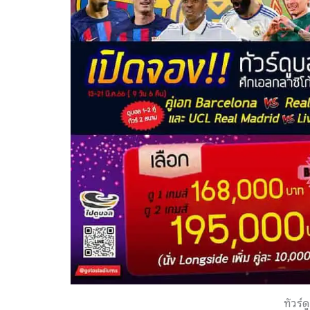
ทัวร์