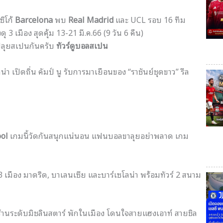
ซิโก้
Barcelona
พบ
Real Madrid
และ UCL รอบ 16 ทีม
 3 เมือง สุดคุ้ม 13-21 มี.ค.66 (9 วัน 6 คืน)
ปลุยสเปนกันครับ
ทัวร์ดูบอลสเปน
ลน่า เปิดถิ่น คัมป์ นู รับการมาเยือนของ “ราชันย์ชุดขาว” รีล
ol
เกมนี้วัดกันสนุกแน่นอน แฟนบอลขาลุยอย่าพลาด เกม
3 เมือง มาดริด, บาเลนเซีย และบาร์เซโลน่า พร้อมทัวร์ 2 สนาม
้านระดับมิชลินสตาร์ พักในเมือง โดนใจสายแฮงเอาท์ สายชิล