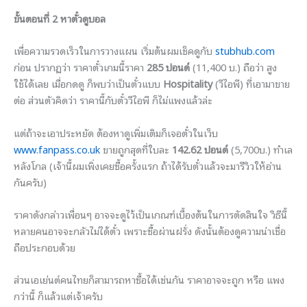
ขั้นตอนที่ 2 หาตั๋วดูบอล
เพื่อความรวดเร็วในการวางแผน เริ่มต้นผมเช็คดูกับ
stubhub.com
ก่อน ปรากฏว่า ราคาตั๋วเกมนี้ราคา
285 ปอนด์
(11,400 บ.) ถือว่า สูง
ใช้ได้เลย เมื่อกดดู ก็พบว่าเป็นตั๋วแบบ
Hospitality
(วีไอพี) ที่เอามาขาย
ต่อ ส่วนตัวคิดว่า ราคานี้กับตั๋ววีไอพี ก็ไม่แพงแล้วล่ะ
แต่ถ้าจะเอาประหยัด ต้องหาดูเพิ่มเติมก็เจอตั๋วในเว็บ
www.fanpass.co.uk
ขายถูกสุดที่ใบละ
142.62 ปอนด์
(5,700บ.) ทำเล
หลังโกล (เจ้านี้ผมเพิ่งเคยซื้อครั้งแรก ถ้าได้รับตั๋วแล้วจะมารีวิวให้อ่าน
กันครับ)
ราคาดังกล่าวเพื่อนๆ อาจจะดูไว้เป็นเกณฑ์เบื้องต้นในการตัดสินใจ วิธีนี้
หลายคนอาจจะกลัวไม่ได้ตั๋ว เพราะซื้อผ่านฝรั่ง ดังนั้นต้องดูความน่าเชื่อ
ถือประกอบด้วย
ส่วนเอเย่นต์คนไทยก็สามารถหาซื้อได้เช่นกัน ราคาอาจจะถูก หรือ แพง
กว่านี้ ก็แล้วแต่เจ้าครับ