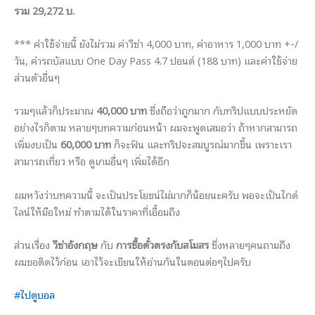
รวม 29,272 บ.
*** ค่าใช้จ่ายนี้ ยังไม่รวม ค่าวีซ่า 4,000 บาท, ค่าอาหาร 1,000 บาท +-/
วัน, ค่ารถบัสแบบ One Day Pass 4.7 ปอนด์ (188 บาท) และค่าใช้จ่าย
ส่วนตัวอื่นๆ
รวมๆแล้วก็ประมาณ
40,000 บาท
ซึ่งถือว่าถูกมาก กับทริปแบบประหยัด
อย่างไรก็ตาม หลายๆบทความก่อนหน้า ผมจะพูดเสมอว่า ถ้าหากสามารถ
เพิ่มงบเป็น
60,000 บาท
ก็จะฟิน และทริปจะสมบูรณ์มากขึ้น เพราะเรา
สามารถเที่ยว หรือ ดูเกมอื่นๆ เพิ่มได้อีก
ผมหวังว่าบทความนี้ จะเป็นประโยชน์ไม่มากก็น้อยนะครับ พอจะเป็นไกด์
ไลน์ให้มือใหม่ ทำตามได้ในราคาที่เอื้อมถึง
ส่วนเรื่อง
วีซ่าอังกฤษ
กับ
การซื้อตั๋วตรงกับสโมสร
ซึ่งหลายๆคนถามถึง
ผมขอติดไว้ก่อน เอาไว้จะเขียนให้อ่านกันในตอนต่อๆไปครับ
#ไปดูบอล