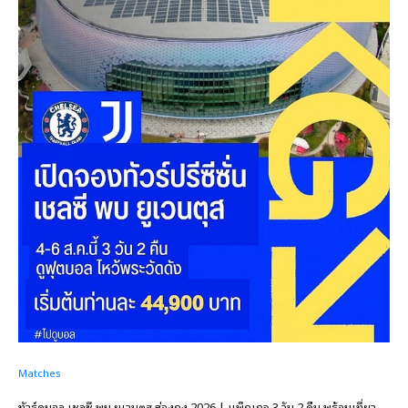
Matches
ทัวร์ดูบอล เชลซี พบ ยูเวนตุส ฮ่องกง 2026 | แพ็กเกจ 3 วัน 2 คืน พร้อมเที่ยว