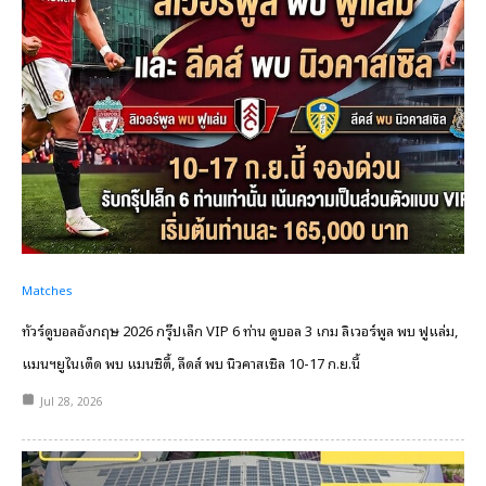
Matches
ทัวร์ดูบอลอังกฤษ 2026 กรุ๊ปเล็ก VIP 6 ท่าน ดูบอล 3 เกม ลิเวอร์พูล พบ ฟูแล่ม,
แมนฯยูไนเต็ด พบ แมนซิตี้, ลีดส์ พบ นิวคาสเซิล 10-17 ก.ย.นี้
Jul 28, 2026