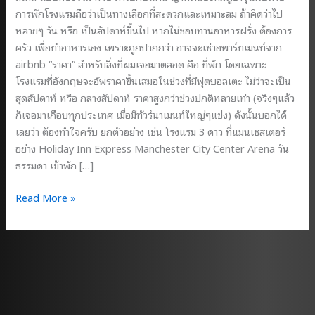
การพักโรงแรมถือว่าเป็นทางเลือกที่สะดวกและเหมาะสม ถ้าคิดว่าไป
หลายๆ วัน หรือ เป็นสัปดาห์ขึ้นไป หากไม่ชอบทานอาหารฝรั่ง ต้องการ
ครัว เพื่อทำอาหารเอง เพราะถูกปากกว่า อาจจะเช่าอพาร์ทเมนท์จาก
airbnb “ราคา” สำหรับสิ่งที่ผมเจอมาตลอด คือ ที่พัก โดยเฉพาะ
โรงแรมที่อังกฤษจะอัพราคาขึ้นเสมอในช่วงที่มีฟุตบอลเตะ ไม่ว่าจะเป็น
สุดสัปดาห์ หรือ กลางสัปดาห์ ราคาสูงกว่าช่วงปกติหลายเท่า (จริงๆแล้ว
ก็เจอมาเกือบทุกประเทศ เมื่อมีทัวร์นาเมนท์ใหญ่ๆแข่ง) ดังนั้นบอกได้
เลยว่า ต้องทำใจครับ ยกตัวอย่าง เช่น โรงแรม 3 ดาว ที่แมนเชสเตอร์
อย่าง Holiday Inn Express Manchester City Center Arena วัน
ธรรมดา เข้าพัก […]
ไป
Read More »
ดู
บอล
ที่
อังกฤษ
นอน
ไหน
ดี