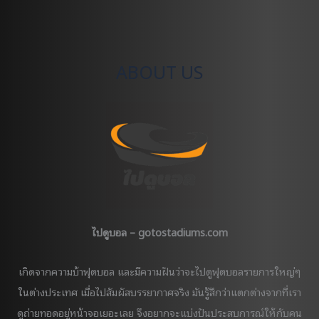
ฟุตบอล
6
ทีม
ยักษ์
ABOUT US
ใหญ่
ศึก
พรีเมียร์
ลีก
อังกฤษ
ไปดูบอล – gotostadiums.com
เกิดจากความบ้าฟุตบอล และมีความฝันว่าจะไปดูฟุตบอลรายการใหญ่ๆ
ในต่างประเทศ เมื่อไปสัมผัสบรรยากาศจริง มันรู้สึกว่าแตกต่างจากที่เรา
ดูถ่ายทอดอยู่หน้าจอเยอะเลย จึงอยากจะแบ่งปันประสบการณ์ให้กับคน