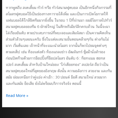
หากพูดถึง สเตเดี้ยม ทัวร์ หรือ ทัวร์สนามฟุตบอล เป็นอีกหนึ่งกิจกรรมที่
สโมสรฟุตบอลใช้เป็นช่องทางหารายได้เพิ่ม และเป็นการเปิดโอกาสให้
แฟนบอลได้ใกล้ชิดทีมมากยิ่งขึ้น ในรอบ 1 ปีที่ผ่านมา ผมมีโอกาสไปทัวร์
สนามฟุตบอลของทีม 6 ยักษ์ใหญ่ ในศึกพรีเมียร์ลีกครบถ้วน วันนี้จะมา
ไล่เรียงอันดับ ตามประสบการณ์ที่พบเจอและสัมผัสมา เป็นความคิดเห็น
ส่วนตัวล้วนๆเลยนะครับ ซึ่งในแต่ละสนามขั้นตอนคล้ายๆกัน ต่างกันไม่
มาก เริ่มต้นเลย เจ้าหน้าที่จะแนะนำสโมสร จากนั้นก็พาไปชมจุดต่างๆ
ตามสเต็ป เช่น ห้องแต่งตัว ห้องแถลงข่าว อัฒจันทร์ ซุ้มม้านั่งสำรอง
ก่อนปิดท้ายด้วยการช็อปปิ้งที่ช็อปสโมสร อันดับ 6 : ท็อทแนม ฮอทส
เปอร์ สเตเดี้ยม สำหรับบ้านใหม่ของ “ไก่เดือยทอง” สเปอร์ส ถือว่าเป็น
สนามฟุตบอลใหม่ที่สุดของอังกฤษ ดังนั้น ความอลังการ สวยงาม และทัน
สมัย ย่อมเหนือกว่าคู่แข่ง ค่าเข้า : 30 ปอนด์ ข้อดี สนามใหม่ สวยมาก
และทันสมัย ข้อเสีย ยังไม่พร้อมบริการจริงจัง ตอนนี้
จัด
Read More »
อันดับ
ทัวร์
สนาม