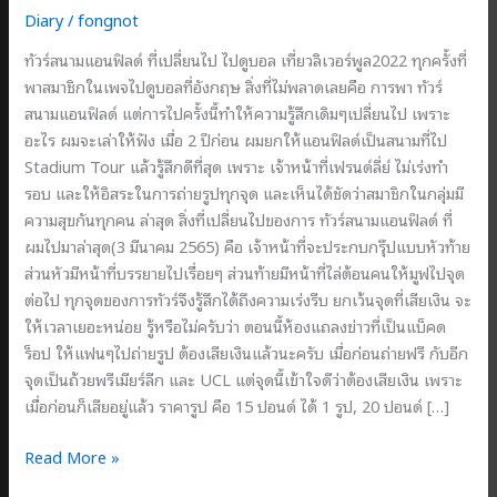
Diary
/
fongnot
ทัวร์สนามแอนฟิลด์ ที่เปลี่ยนไป ไปดูบอล เที่ยวลิเวอร์พูล2022 ทุกครั้งที่
พาสมาชิกในเพจไปดูบอลที่อังกฤษ สิ่งที่ไม่พลาดเลยคือ การพา ทัวร์
สนามแอนฟิลด์ แต่การไปครั้งนี้ทำให้ความรู้สึกเดิมๆเปลี่ยนไป เพราะ
อะไร ผมจะเล่าให้ฟัง เมื่อ 2 ปีก่อน ผมยกให้แอนฟิลด์เป็นสนามที่ไป
Stadium Tour แล้วรู้สึกดีที่สุด เพราะ เจ้าหน้าที่เฟรนด์ลี่ย์ ไม่เร่งทำ
รอบ และให้อิสระในการถ่ายรูปทุกจุด และเห็นได้ชัดว่าสมาชิกในกลุ่มมี
ความสุขกันทุกคน ล่าสุด สิ่งที่เปลี่ยนไปของการ ทัวร์สนามแอนฟิลด์ ที่
ผมไปมาล่าสุด(3 มีนาคม 2565) คือ เจ้าหน้าที่จะประกบกรุ๊ปแบบหัวท้าย
ส่วนหัวมีหน้าที่บรรยายไปเรื่อยๆ ส่วนท้ายมีหน้าที่ไล่ต้อนคนให้มูฟไปจุด
ต่อไป ทุกจุดของการทัวร์จึงรู้สึกได้ถึงความเร่งรีบ ยกเว้นจุดที่เสียเงิน จะ
ให้เวลาเยอะหน่อย รู้หรือไม่ครับว่า ตอนนี้ห้องแถลงข่าวที่เป็นแบ็คด
ร็อป ให้แฟนๆไปถ่ายรูป ต้องเสียเงินแล้วนะครับ เมื่อก่อนถ่ายฟรี กับอีก
จุดเป็นถ้วยพรีเมียร์ลีก และ UCL แต่จุดนี้เข้าใจดีว่าต้องเสียเงิน เพราะ
เมื่อก่อนก็เสียอยู่แล้ว ราคารูป คือ 15 ปอนด์ ได้ 1 รูป, 20 ปอนด์ […]
ทัวร์
Read More »
สนาม