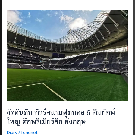
แอน
ฟิลด์
ที่
เปลี่ยน
ไป
ไป
ดู
บอล
เที่ยว
ลิเวอร์พูล
2022
จัดอันดับ ทัวร์สนามฟุตบอล 6 ทีมยักษ์
ใหญ่ ศึกพรีเมียร์ลีก อังกฤษ
Diary
/
fongnot