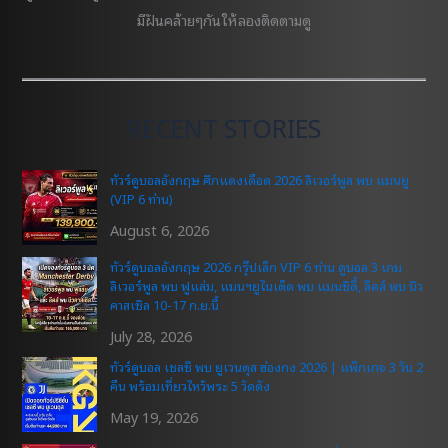
มีฝันคล้ายๆกันให้ลองติดตามดู
RECENT STORIES
ทัวร์ดูบอลอังกฤษ ศึกแดงเดือด 2026 ลิเวอร์พูล พบ แมนยู
(VIP 6 ท่าน)
August 6, 2026
ทัวร์ดูบอลอังกฤษ 2026 กรุ๊ปเล็ก VIP 6 ท่าน ดูบอล 3 เกม
ลิเวอร์พูล พบ ฟูแล่ม, แมนฯยูไนเต็ด พบ แมนซิตี้, ลีดส์ พบ นิว
คาสเซิล 10-17 ก.ย.นี้
July 28, 2026
ทัวร์ดูบอล เชลซี พบ ยูเวนตุส ฮ่องกง 2026 | แพ็กเกจ 3 วัน 2
คืน พร้อมเที่ยวไหว้พระ 5 วัดดัง
May 19, 2026