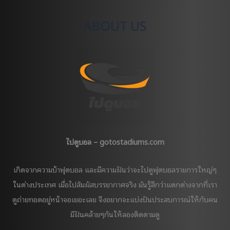
ทีม
ยักษ์
ABOUT US
ใหญ่
ศึก
พรีเมียร์
ลีก
อังกฤษ
ไปดูบอล – gotostadiums.com
เกิดจากความบ้าฟุตบอล และมีความฝันว่าจะไปดูฟุตบอลรายการใหญ่ๆ
ในต่างประเทศ เมื่อไปสัมผัสบรรยากาศจริง มันรู้สึกว่าแตกต่างจากที่เรา
ดูถ่ายทอดอยู่หน้าจอเยอะเลย จึงอยากจะแบ่งปันประสบการณ์ให้กับคน
มีฝันคล้ายๆกันให้ลองติดตามดู