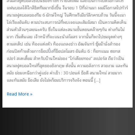
สโมสรฟุตบอลใช้เป็นช่องทางหารายได้เพิ่ม และเป็นการเปิดโอกาสให้
แฟนบอลได้ใกล้ชิดทีมมากยิ่งขึ้น ในรอบ 1 ปีที่ผ่านมา ผมมีโอกาสไปทัวร์
สนามฟุตบอลของทีม 6 ยักษ์ใหญ่ ในศึกพรีเมียร์ลีกครบถ้วน วันนี้จะมา
ไล่เรียงอันดับ ตามประสบการณ์ที่พบเจอและสัมผัสมา เป็นความคิดเห็น
ส่วนตัวล้วนๆเลยนะครับ ซึ่งในแต่ละสนามขั้นตอนคล้ายๆกัน ต่างกันไม่
มาก เริ่มต้นเลย เจ้าหน้าที่จะแนะนำสโมสร จากนั้นก็พาไปชมจุดต่างๆ
ตามสเต็ป เช่น ห้องแต่งตัว ห้องแถลงข่าว อัฒจันทร์ ซุ้มม้านั่งสำรอง
ก่อนปิดท้ายด้วยการช็อปปิ้งที่ช็อปสโมสร อันดับ 6 : ท็อทแนม ฮอทส
เปอร์ สเตเดี้ยม สำหรับบ้านใหม่ของ “ไก่เดือยทอง” สเปอร์ส ถือว่าเป็น
สนามฟุตบอลใหม่ที่สุดของอังกฤษ ดังนั้น ความอลังการ สวยงาม และทัน
สมัย ย่อมเหนือกว่าคู่แข่ง ค่าเข้า : 30 ปอนด์ ข้อดี สนามใหม่ สวยมาก
และทันสมัย ข้อเสีย ยังไม่พร้อมบริการจริงจัง ตอนนี้ […]
จัด
Read More »
อันดับ
ทัวร์
สนาม
ฟุตบอล
6