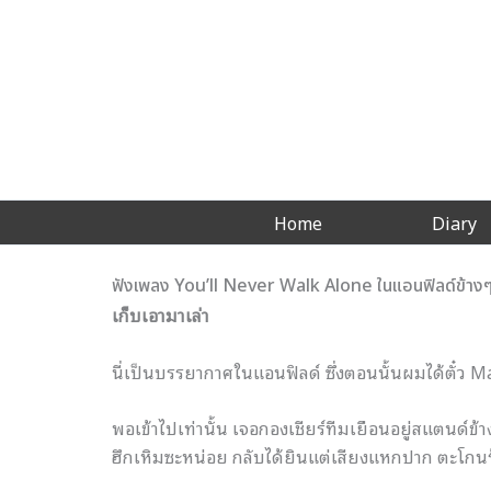
Skip
to
content
Home
Diary
ฟังเพลง You’ll Never Walk Alone ในแอนฟิลด์ข้างๆที
เก็บเอามาเล่า
นี่เป็นบรรยากาศในแอนฟิลด์ ซึ่งตอนนั้นผมได้ตั๋ว M
พอเข้าไปเท่านั้น เจอกองเชียร์ทีมเยือนอยู่สแตนด์ข้
ฮึกเหิมซะหน่อย กลับได้ยินแต่เสียงแหกปาก ตะโกนร้อ