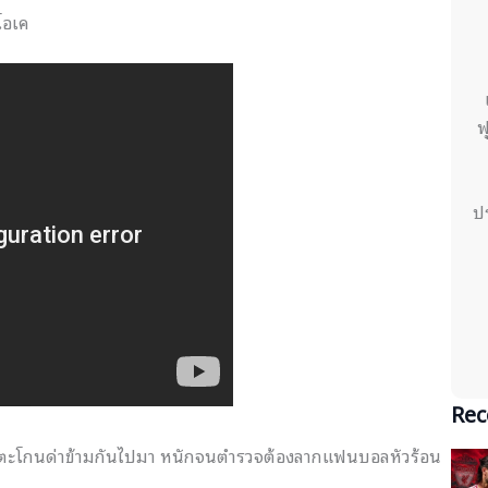
โอเค
ฟ
ป
Rec
นก็ตะโกนด่าข้ามกันไปมา หนักจนตำรวจต้องลากแฟนบอลหัวร้อน