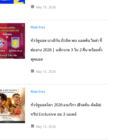
May 19, 2026
Matches
ทัวร์ดูบอล บาเยิร์น มิวนิค พบ แอสตัน วิลล่า ที่
ฮ่องกง 2026 | แพ็กเกจ 3 วัน 2 คืน พร้อมตั๋ว
ฟุตบอล
May 15, 2026
Matches
ทัวร์ดูบอลโลก 2026 อเมริกา (ฮิวสตัน-ดัลลัส)
ทริป Exclusive ชม 3 แมตช์
May 12, 2026