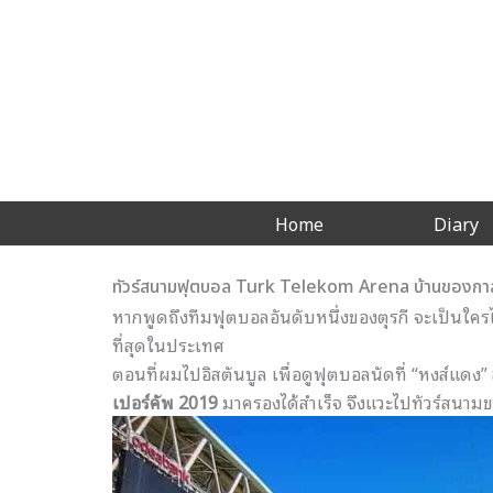
Skip
to
content
Home
Diary
ทัวร์สนามฟุตบอล Turk Telekom Arena บ้านของกาลาต
หากพูดถึงทีมฟุตบอลอันดับหนึ่
งของตุรกี จะเป็นใค
ที่
สุดในประเทศ
ตอนที่ผมไปอิสตันบูล เพื่อดูฟุตบอลนัดที่ “หงส์แดง”
เปอร์คัพ 2019
มาครองได้สำเร็จ จึงแวะไปทัวร์
สนามข