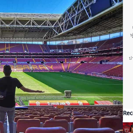
ฟ
ป
Rec