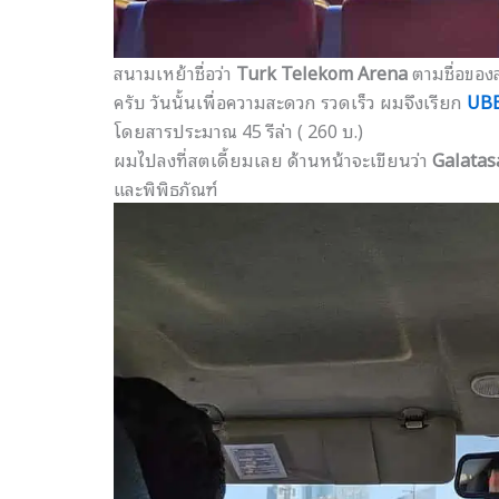
สนามเหย้าชื่อว่า
Turk Telekom Arena
ตามชื่อของสป
ครับ วันนั้นเพื่อความสะดวก รวดเร็ว ผมจึงเรียก
UB
โดยสารประมาณ 45 รีล่า ( 260 บ.)
ผมไปลงที่สตเดี้ยมเลย ด้านหน้าจะเขียนว่า
Galatas
และพิพิธภัณฑ์