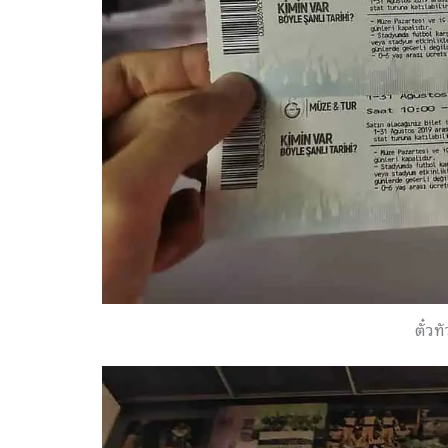
ตั๋วท