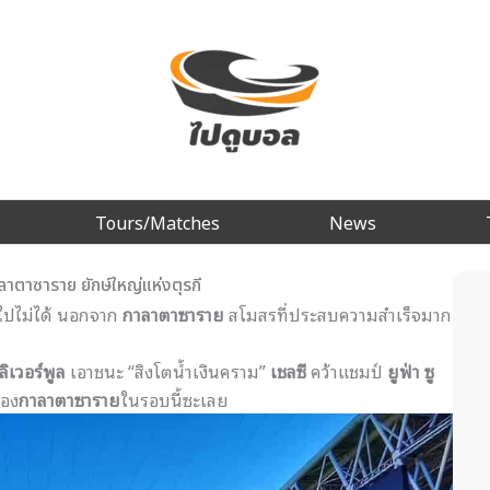
Tours/Matches
News
าซาราย ยักษ์ใหญ่แห่งตุรกี
รไปไม่ได้ นอกจาก
กาลาตาซาราย
สโมสรที่ประสบความสำเร็จมาก
ลิเวอร์พูล
เอาชนะ “สิงโตน้ำเงินคราม”
เชลซี
คว้าแชมป์
ยูฟ่า ซู
อง
กาลาตาซาราย
ในรอบนี้
ซะเลย