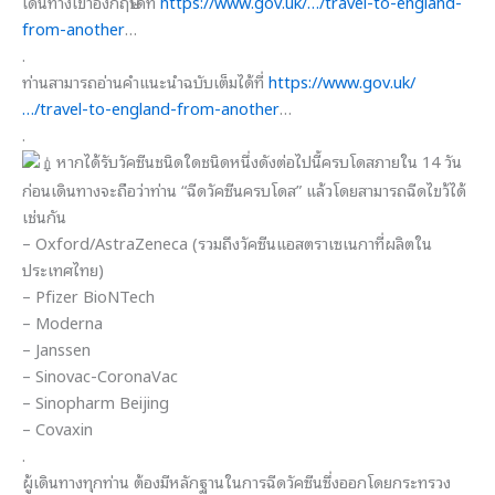
เดินทางเข้าอังกฤษได้ที่
https://www.gov.uk/…/travel-to-england-
from-another
…
.
ท่านสามารถอ่านคำแนะนำฉบับเต็มได้ที่
https://www.gov.uk/
…/travel-to-england-from-another
…
.
หากได้รับวัคซีนชนิดใดชนิดหนึ่งดังต่อไปนี้ครบโดสภายใน 14 วัน
ก่อนเดินทางจะถือว่าท่าน “ฉีดวัคซีนครบโดส” แล้วโดยสามารถฉีดไขว้ได้
เช่นกัน
– Oxford/AstraZeneca (รวมถึงวัคซีนแอสตราเซเนกาที่ผลิตใน
ประเทศไทย)
– Pfizer BioNTech
– Moderna
– Janssen
– Sinovac-CoronaVac
– Sinopharm Beijing
– Covaxin
.
ผู้เดินทางทุกท่าน ต้องมีหลักฐานในการฉีดวัคซีนซึ่งออกโดยกระทรวง