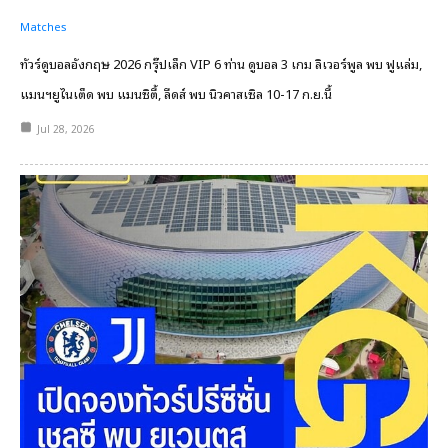
Matches
ทัวร์ดูบอลอังกฤษ 2026 กรุ๊ปเล็ก VIP 6 ท่าน ดูบอล 3 เกม ลิเวอร์พูล พบ ฟูแล่ม,
แมนฯยูไนเต็ด พบ แมนซิตี้, ลีดส์ พบ นิวคาสเซิล 10-17 ก.ย.นี้
Jul 28, 2026