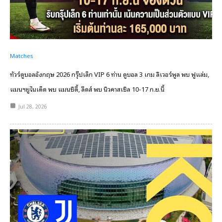
Matches
ทัวร์ดูบอลอังกฤษ 2026 กรุ๊ปเล็ก VIP 6 ท่าน ดูบอล 3 เกม ลิเวอร์พูล พบ ฟูแล่ม,
แมนฯยูไนเต็ด พบ แมนซิตี้, ลีดส์ พบ นิวคาสเซิล 10-17 ก.ย.นี้
Jul 28, 2026