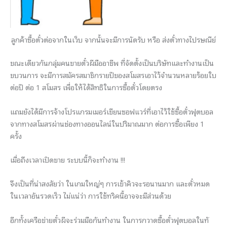
ลูกค้าซื้อตั๋วต่อจากในเว็บ จากนั้นจะมีการนัดรับ หรือ ส่งตั๋วทางไปรษณีย์
ขณะเดียวกันกลุ่มคนขายตั๋วผีมื
ออาชีพ ที่จัดตั้งเป็นบริษั
ทและทำงานเป็น
ขบวนการ จะมีการสมัครสมาชิกรายปี
ของสโมสรเอาไว้จำนวนหลายร้
อยใบ
ต่อปี ต่อ 1 สโมสร เพื่อให้ได้สิทธิในการซื้อตั๋
วโดยตรง
แถมยังได้มีการจ้างโปรแกรมเมอร์
เขียนซอฟแวร์ที่เอาไว้ใช้ซื้อตั๋
วฟุตบอล
จากทางสโมสรผ่านช่
องทางออนไลน์ในปริมาณมาก ต่อการซื้อเพียง 1
ครั้ง
เมื่อถึงเวลาเปิดขาย ระบบนี้ก็จะทำงาน !!!
จึงเป็นที่น่าสงสัยว่า ในเกมใหญ่ๆ การเข้าคิวจะรอนานมาก และตั๋วหมด
ในเวลาอันรวดเร็ว ไม่แน่ว่า การใช้ทริคนี้อาจจะมีส่วนด้วย
อีกทั้งเครือข่ายตั๋วผีจะร่วมมือกั
นทำงาน ในการกวาดซื้อตั๋วฟุตบอลในทั