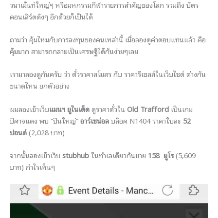
วนาเม้นท์ใหญ่ๆ หรือมหกรรมกีฬารายการสำคั
ญของโลก รวมถึง บัตร
คอนเสิร์ตดังๆ อีกด้วยก็เป็นได้
ถามว่า คุ้มไหมกับการลงทุนของคนเหล่านี้
เมื่อลองดูค่าตอบแทนแล้ว คือ
คุ้มมาก สามารถกลายเป็นเศรษฐีได้กันง่
ายๆเลย
เรามาลองดูกันครับ ว่า ตั๋วราคาสโมสร กับ ราคารีเซลส์ในเว็บไซต์ ต่างกัน
ขนาดไหน ยกตัวอย่าง
ผมลองเข้าเว็บ
แมนฯ ยูไนเต็ด
ดูราคาตั๋วใน
Old Trafford
เป็นเกม
ปีศาจแดง พบ “ปืนใหญ่”
อาร์เซน่อล
บล๊อค N1404 ราคาใบละ
52
ปอนด์
(2,028 บาท)
จากนั้นลองเข้าเว็บ
stubhub
ในทำเลเดียวกันขาย
158 ยูโร
(5,609
บาท) กำไรเห็นๆ