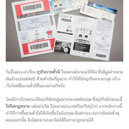
วันนี้ผมจะเล่าเรื่อง
ธุรกิ
จขายตั๋วผี
ในตลาดอังกฤษให้ฟัง ซึ่งมีมูลค่าหลาย
พันล้านปอนด์ต่
อปี ด้วยตัวเงินที่สูงมาก ทำให้มีนักธุรกิจหลายกลุ่ม สร้าง
เว็บไซต์ซื้อขายตั๋วผีขึ้
นมาอย่างจริงจัง
โดยมีการไปจดทะเบียนบริษัทอยู่
นอกประเทศอังกฤษ ซึ่งธุรกิจลักษณะนี้
ไม่ผิ
ดกฏหมาย
แต่อย่างใด ในหลายประเทศในทวีปยุโรป จากหลักการนี้
ทำให้การซื้อขายตั๋
วไม่ได้เกิดขึ้นในอังกฤษ มีแค่กระบวนการจัดส่งตั๋วฟุ
ตบอลเท่านั้น จึงไม่สามารถเอาผิดได้
ในทางกฏหมายได้