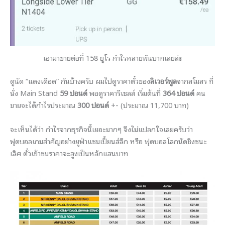
เอามาขายต่อที่ 158 ยูโร กำไรหลายพันบาทเลยล่ะ
ดูนัด “แดงเดือด” กันบ้างครับ ผมไปดูราคาตั๋วของ
ลิเวอร์พู
ล
จากสโมสร ที่
นั่ง Main Stand
59 ปอนด์
พอดูราคารีเซลส์ เริ่มต้นที่
364 ปอนด์
คน
ขายจะได้กำไรประมาณ
300 ปอนด์
+- (ประมาณ 11,700 บาท)
จะเห็นได้ว่า กำไรจากธุรกิจนี้เยอะมากๆ จึงไม่แปลกใจเลยครับว่า
ฟุตบอลเกมสำคัญอย่างยูฟ่าแชมเปี้
ยนส์ลีก หรือ ฟุตบอลโลกนัดชิงชนะ
เลิศ ตั๋วเข้าชมราคาจะสูงเป็นหลั
กแสนบาท