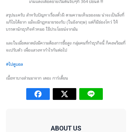
เกมแดงเดือดขายเริ่มต้นจิ๊บๆที่ 364 ปอนด์ !!!
สรุปนะครับ สำหรับปัญหาเรื่องตั๋วผี ตามความเห็นของผม น่าจะเป็นสิ่งที่
แก้ไขได้ยาก แม้จะมีกฏหมายรองรับ (ในอังกฤษ) แต่ก็มีช่องโหว่ ให้
บรรดานักธุรกิจหัวหมอ ใช้ประโยชน์จากมัน
และในเมื่อตลาดยังมีความต้
องการซื้อสูง กลุ่มคนที่ทำธุรกิจนี้ ก็คงพร้อมที่
จะปรับตัว เพื่อแสวงหากำไรกันต่อไป
#ไปดูบอล
เนื้อหาบางส่วนมาจาก เดอะ การ์เดี้ยน
ABOUT US