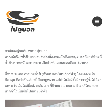
Skip
to
content
ตั๋วผีของคู่กันกับวงการฟุตบอล
หากเอ่ยถึง
“ตั๋วผี”
แน่นอนว่าช่วงนี้คงต้องนึกถึ
งเกมฟุตบอลทีมชาติไทยที่
ตั๋วผี
ระบาดหนักมาก เพราะเป็นช่วงที่กระแสบอลที
มชาติมาแรง
ที่ต่างประเทศ การขายตั๋วผี (ตั๋วแท้ แต่นำมาเก็งกำไร) โดยเฉพาะใน
อังกฤษ
ถือว่าเป็นเรื่องที่
ผิดกฎหมาย
แต่ทำไมจึงมีตั๋วผีขายอยู่ทั่
วไป โดย
เฉพาะในเว็บไซต์ชื่อดังระดั
บโลก ที่มีคนมากมายเอามารีเซลส์ใหม่ และ
บวกกำไรเพิ่มกันไปหลายเท่าตั
ว