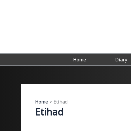
Skip
to
content
Home
Diary
Home
Etihad
Etihad