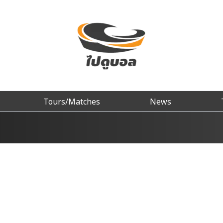
Tours/Matches
News