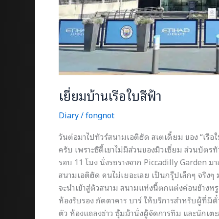
เยี่ยมบ้านเรือใบสีฟ้า
Diary
/
fongnot
วันต่อมาไปทัวร์สนามเอติฮัด สเตเดี้ยม ของ “เรือใ
ครับ เพราะซิตี้เขาไม่มีส่วนของมิวเซี่ยม ส่วนบัต
รอบ 11 โมง นั่งรถรางจาก Piccadilly Garden มา
สนามเอติฮัด คนไม่เยอะเลย เป็นกรุ๊ปเล็กๆ จริงๆ มา
จะนำเข้าสู่ตัวสนาม สนามแห่งนี้ตกแต่งค่อนข้างหร
ห้องรับรอง ภัตตาคาร บาร์ ให้บริการสำหรับผู้ที่มีตั
ตัว ห้องแถลงข่าว ซุ้มม้านั่งผู้จัดการทีม และนัก