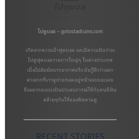
ไปดูบอล – gotostadiums.com
เกิดจากความบ้าฟุตบอล และมีความฝันว่าจะ
ไปดูฟุตบอลรายการใหญ่ๆ ในต่างประเทศ
เมื่อไปสัมผัสบรรยากาศจริง มันรู้สึกว่าแตก
ต่างจากที่เราดูถ่ายทอดอยู่หน้าจอเยอะเลย
จึงอยากจะแบ่งปันประสบการณ์ให้กับคนมีฝัน
คล้ายๆกันให้ลองติดตามดู
RECENT STORIES