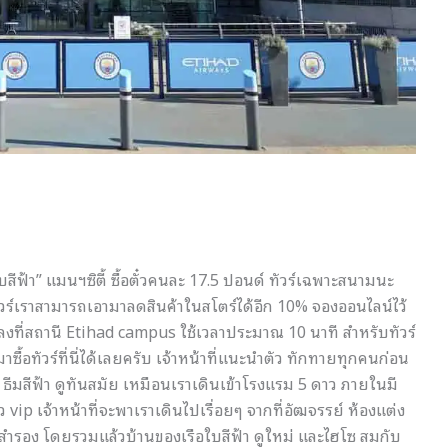
บสีฟ้า” แมนฯซิตี้ ซื้อตั๋วคนละ 17.5 ปอนด์ ทัวร์เฉพาะสนามนะ
รทัวร์เราสามารถเอามาลดสินค้าในสโตร์ได้อีก 10% จองออนไลน์ไว้
ลงที่สถานี Etihad campus ใช้เวลาประมาณ 10 นาที สำหรับทัวร์
ซื้อทัวร์ที่นี่ได้เลยครับ เจ้าหน้าที่แนะนำตัว ทักทายทุกคนก่อน
ู ธีมสีฟ้า ดูทันสมัย เหมือนเราเดินเข้าโรงแรม 5 ดาว ภายในมี
๋ว vip เจ้าหน้าที่จะพาเราเดินไปเรื่อยๆ จากที่อัฒจรรย์ ห้องแต่ง
เตะสำรอง โดยรวมแล้วบ้านของเรือใบสีฟ้า ดูใหม่ และไฮโซ สมกับ