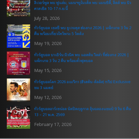
ลิเวอร์พูล พบ ฟูแล่ม, แมนฯยูไนเต็ด พบ แมนซิตี้, ลีดส์ พบ นิว
คาสเซิล 10-17 ก.ย.นี้
July 28, 2026
ทัวร์ดูบอล เชลซี พบ ยูเวนตุส ฮ่องกง 2026 | แพ็กเกจ 3 วัน 2
คืน พร้อมเที่ยวไหว้พระ 5 วัดดัง
May 19, 2026
ทัวร์ดูบอล บาเยิร์น มิวนิค พบ แอสตัน วิลล่า ที่ฮ่องกง 2026 |
แพ็กเกจ 3 วัน 2 คืน พร้อมตั๋วฟุตบอล
May 15, 2026
ทัวร์ดูบอลโลก 2026 อเมริกา (ฮิวสตัน-ดัลลัส) ทริป Exclusive
ชม 3 แมตช์
May 12, 2026
ทัวร์ดูบอลอาร์เซน่อล นัดปิดฤดูกาล ลุ้นฉลองแชมป์ 9 วัน 6 คืน
13 – 21 พ.ค. 2569
February 17, 2026