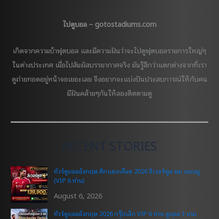
0-
0
ไปดูบอล – gotostadiums.com
ที่
กูดิ
เกิดจากความบ้าฟุตบอล และมีความฝันว่าจะไปดูฟุตบอลรายการใหญ่ๆ
สัน
ในต่างประเทศ เมื่อไปสัมผัสบรรยากาศจริง มันรู้สึกว่าแตกต่างจากที่เรา
ปาร์ค
ดูถ่ายทอดอยู่หน้าจอเยอะเลย จึงอยากจะแบ่งปันประสบการณ์ให้กับคน
มีฝันคล้ายๆกันให้ลองติดตามดู
RECENT STORIES
ทัวร์ดูบอลอังกฤษ ศึกแดงเดือด 2026 ลิเวอร์พูล พบ แมนยู
(VIP 6 ท่าน)
August 6, 2026
ทัวร์ดูบอลอังกฤษ 2026 กรุ๊ปเล็ก VIP 6 ท่าน ดูบอล 3 เกม