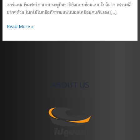
จอร์แดน พิคฟอร์ด นายประตูทีมชาติอังกฤษซ้อมแบบใกล้มาก เฟรนด์ลี่
มากๆด้วย โบกไม้โบกมือทักทายแฟนบอลเหมือนคนกันเอง […]
ไป
Read More »
ดู
บอล
เม
อร์
ซี่
ย์
ไซด์
ABOUT US
ดาร์
บี้
แม็ทช์
เอฟ
เวอร์
ตัน
เสมอ
ลิเวอร์พูล