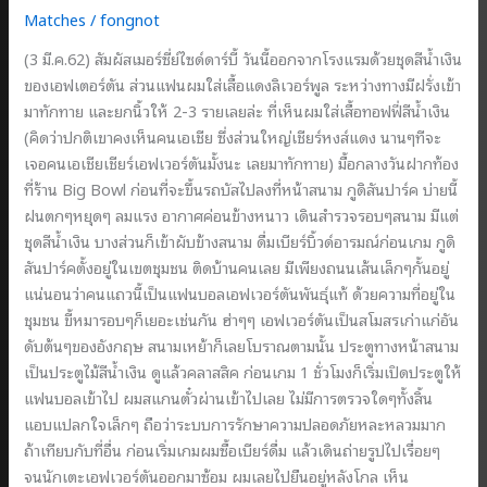
Matches
/
fongnot
(3 มี.ค.62) สัมผัสเมอร์ซี่ย์ไซด์ดาร์บี้ วันนี้ออกจากโรงแรมด้วยชุดสีน้ำเงิน
ของเอฟเตอร์ตัน ส่วนแฟนผมใส่เสื้อแดงลิเวอร์พูล ระหว่างทางมีฝรั่งเข้า
มาทักทาย และยกนิ้วให้ 2-3 รายเลยล่ะ ที่เห็นผมใส่เสื้อทอฟฟี่สีน้ำเงิน
(คิดว่าปกติเขาคงเห็นคนเอเชีย ซึ่งส่วนใหญ่เชียร์หงส์แดง นานๆทีจะ
เจอคนเอเชียเชียร์เอฟเวอร์ตันมั้งนะ เลยมาทักทาย) มื้อกลางวันฝากท้อง
ที่ร้าน Big Bowl ก่อนที่จะขึ้นรถบัสไปลงที่หน้าสนาม กูดิสันปาร์ค บ่ายนี้
ฝนตกๆหยุดๆ ลมแรง อากาศค่อนข้างหนาว เดินสำรวจรอบๆสนาม มีแต่
ชุดสีน้ำเงิน บางส่วนก็เข้าผับข้างสนาม ดื่มเบียร์บิ้วด์อารมณ์ก่อนเกม กูดิ
สันปาร์คตั้งอยู่ในเขตชุมชน ติดบ้านคนเลย มีเพียงถนนเส้นเล็กๆกั้นอยู่
แน่นอนว่าคนแถวนี้เป็นแฟนบอลเอฟเวอร์ตันพันธุ์แท้ ด้วยความที่อยู่ใน
ชุมชน ขี้หมารอบๆก็เยอะเช่นกัน ฮ่าๆๆ เอฟเวอร์ตันเป็นสโมสรเก่าแก่อัน
ดับต้นๆของอังกฤษ สนามเหย้าก็เลยโบราณตามนั้น ประตูทางหน้าสนาม
เป็นประตูไม้สีน้ำเงิน ดูแล้วคลาสสิค ก่อนเกม 1 ชั่วโมงก็เริ่มเปิดประตูให้
แฟนบอลเข้าไป ผมสแกนตั๋วผ่านเข้าไปเลย ไม่มีการตรวจใดๆทั้งสิ้น
แอบแปลกใจเล็กๆ ถือว่าระบบการรักษาความปลอดภัยหละหลวมมาก
ถ้าเทียบกับที่อื่น ก่อนเริ่มเกมผมซื้อเบียร์ดื่ม แล้วเดินถ่ายรูปไปเรื่อยๆ
จนนักเตะเอฟเวอร์ตันออกมาซ้อม ผมเลยไปยืนอยู่หลังโกล เห็น