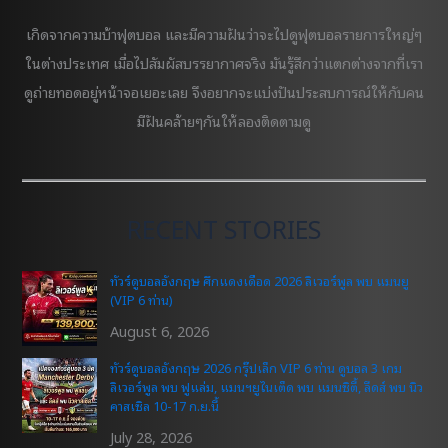
เกิดจากความบ้าฟุตบอล และมีความฝันว่าจะไปดูฟุตบอลรายการใหญ่ๆ
ในต่างประเทศ เมื่อไปสัมผัสบรรยากาศจริง มันรู้สึกว่าแตกต่างจากที่เรา
ดูถ่ายทอดอยู่หน้าจอเยอะเลย จึงอยากจะแบ่งปันประสบการณ์ให้กับคน
มีฝันคล้ายๆกันให้ลองติดตามดู
RECENT STORIES
ทัวร์ดูบอลอังกฤษ ศึกแดงเดือด 2026 ลิเวอร์พูล พบ แมนยู
(VIP 6 ท่าน)
August 6, 2026
ทัวร์ดูบอลอังกฤษ 2026 กรุ๊ปเล็ก VIP 6 ท่าน ดูบอล 3 เกม
ลิเวอร์พูล พบ ฟูแล่ม, แมนฯยูไนเต็ด พบ แมนซิตี้, ลีดส์ พบ นิว
คาสเซิล 10-17 ก.ย.นี้
July 28, 2026