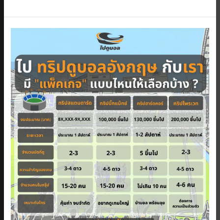
ความ
พร้อม
ทริป
ไป
ดู
บอล
พรีเมียร์
ลีก
2022