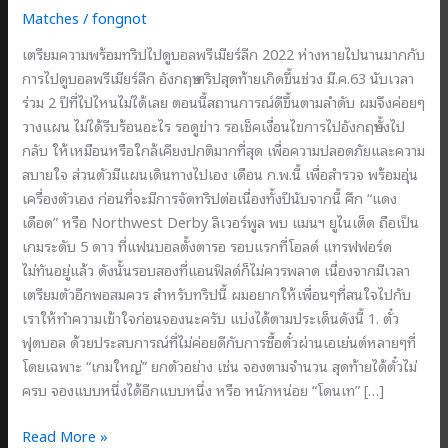
Matches
/
fongnot
เตรียมความพร้อมทริปไปดูบอลพรีเมียร์ลีก 2022 ห่างหายไปนานมากกับ
การไปดูบอลพรีเมียร์ลีก อังกฤษ ทริปสุดท้ายเกิดขึ้นช่วง มี.ค.63 นับเวลา
ร่วม 2 ปีที่ไปไหนไม่ได้เลย ตอนนี้สถานการณ์ดีขึ้นตามลำดับ ผมจึงค่อยๆ
วางแผน ไม่ได้รีบร้อนอะไร รอดูข่าว รอเช็คเงื่อนไขการไปอังกฤษทั้งไป
กลับ ให้เหมือนหรือใกล้เคียงปกติมากที่สุด เพื่อความปลอดภัยและความ
สบายใจ ส่วนตัวมีแผนเดินทางไปเอง เดือน ก.พ.นี้ เพื่อสำรวจ พร้อมอุ่น
เครื่องตัวเอง ก่อนที่จะมีการจัดทริปต่อเนื่องทั้งปีนับจากนี้ ศึก “แดง
เดือด” หรือ Northwest Derby ลิเวอร์พูล พบ แมนฯ ยูไนเต็ด ถือเป็น
เกมระดับ 5 ดาว ที่แฟนบอลตั้งตารอ รอบแรกที่โอลด์ แทรฟฟอร์ด
ไม่ทันอยู่แล้ว ดังนั้นรอบสองที่แอนฟิลด์ก็ไม่ควรพลาด เนื่องจากมีเวลา
เตรียมตัวอีกพอสมควร สำหรับทริปนี้ ผมอยากให้เพื่อนๆที่สนใจไปกับ
เราให้ทำความเข้าใจก่อนจองนะครับ แบ่งได้ตามประเด็นดังนี้ 1. ตั๋ว
ฟุตบอล ด้วยประสบการณ์ที่ไม่ค่อยดีกับการซื้อตั๋วผ่านเอเย่นต์หลายๆที่
โดยเฉพาะ “เกมใหญ่” ยกตัวอย่าง เช่น จองตามจำนวน สุดท้ายได้ตั๋วไม่
ครบ จองแบบหนึ่งได้อีกแบบหนึ่ง หรือ หนักหน่อย “โดนเท” […]
เตรียม
Read More »