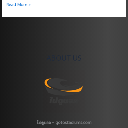
ทัวร์
Read More »
ไป
ดู
บอล
อังกฤษ
กับ
เรา
มี
ABOUT US
แพ็คเกจ
แบบ
ไหน
บ้าง
?
ไปดูบอล – gotostadiums.com