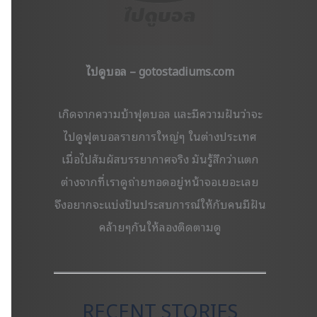
ไปดูบอล – gotostadiums.com
เกิดจากความบ้าฟุตบอล และมีความฝันว่าจะ
ไปดูฟุตบอลรายการใหญ่ๆ ในต่างประเทศ
เมื่อไปสัมผัสบรรยากาศจริง มันรู้สึกว่าแตก
ต่างจากที่เราดูถ่ายทอดอยู่หน้าจอเยอะเลย
จึงอยากจะแบ่งปันประสบการณ์ให้กับคนมีฝัน
คล้ายๆกันให้ลองติดตามดู
RECENT STORIES