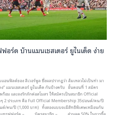
ทรฟฟอร์ด บ้านแมนเชสเตอร์ ยูไนเต็ด ง่าย
นามแอนฟิลด์ของ ลิเวอร์พูล ซึ่งผลปรากฎว่า ล้มเหลวไม่เป็นท่า มา
” แมนเชสเตอร์ ยูไนเต็ด กันบ้างครับ ขั้นตอนที่ 1 สมัคร
ุณพร้อม และจงรักภักต่อสโมสร ให้สมัครเป็นสมาชิก Official
กๆ 2 ประเภท คือ Full Official Membership 35ปอนด์/คน/ปี
์/คน/ปี (1,000 บาท) ทั้งสองแบบจะมีสิทธิพิเศษเหมือนกัน
ในโอลด์แทรฟฟอร์ด – บัตรสมาชิก – ส่วนลด 50% ในการซื้อ