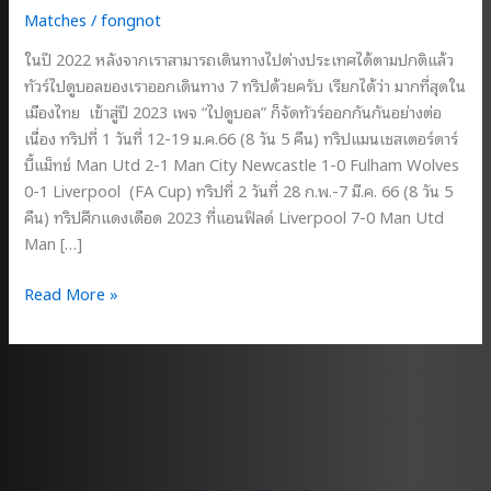
Matches
/
fongnot
ในปี 2022 หลังจากเราสามารถเดินทางไปต่างประเทศได้ตามปกติแล้ว
ทัวร์ไปดูบอลของเราออกเดินทาง 7 ทริปด้วยครับ เรียกได้ว่า มากที่สุดใน
เมืองไทย เข้าสู่ปี 2023 เพจ “ไปดูบอล” ก็จัดทัวร์ออกกันกันอย่างต่อ
เนื่อง ทริปที่ 1 วันที่ 12-19 ม.ค.66 (8 วัน 5 คืน) ทริปแมนเชสเตอร์ดาร์
บี้แม็ทช์ Man Utd 2-1 Man City Newcastle 1-0 Fulham Wolves
0-1 Liverpool (FA Cup) ทริปที่ 2 วันที่ 28 ก.พ.-7 มี.ค. 66 (8 วัน 5
คืน) ทริปศึกแดงเดือด 2023 ที่แอนฟิลด์ Liverpool 7-0 Man Utd
Man […]
ผล
Read More »
งาน
ทัวร์
ไป
ดู
ฟุตบอล
อังกฤษ
ของ