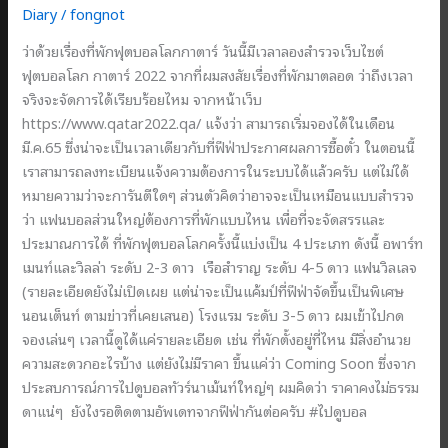
Diary
/
fongnot
ว่าด้วยเรื่องที่พักฟุตบอลโลกกาตาร์ วันนี้มีเวลาลองสำรวจเว็บไซต์
ฟุตบอลโลก กาตาร์ 2022 จากที่ผมสงสัยเรื่องที่พักมาตลอด ว่าถึงเวลา
จริงจะจัดการได้เรียบร้อยไหม จากหน้าเว็บ
https://www.qatar2022.qa/ แจ้งว่า สามารถเริ่มจองได้ในเดือน
มี.ค.65 ซึ่งน่าจะเป็นเวลาเดียวกับที่ฟีฟ่าประกาศผลการซื้อตั๋ว ในตอนนี้
เราสามารถลงทะเบียนแจ้งความต้องการในระบบได้แล้วครับ แต่ไม่ได้
หมายความว่าจะการันตีใดๆ ส่วนตัวคิดว่าอาจจะเป็นเหมือนแบบสำรวจ
ว่า แฟนบอลส่วนใหญ่ต้องการที่พักแบบไหน เพื่อที่จะจัดสรรและ
ประมาณการได้ ที่พักฟุตบอลโลกครั้งนี้แบ่งเป็น 4 ประเภท ดังนี้ อพาร์ท
เมนท์และวิลล่า ระดับ 2-3 ดาว เรือสำราญ ระดับ 4-5 ดาว แฟนวิลเลจ
(รายละเอียดยังไม่เปิดเผย แต่น่าจะเป็นแค้มป์ที่ฟีฟ่าจัดขึ้นเป็นพิเศษ
นอนเต็นท์ ตามข่าวที่เคยเสนอ) โรงแรม ระดับ 3-5 ดาว ผมเข้าไปกด
จองเล่นๆ เวลานี้ดูได้แค่รายละเอียด เช่น ที่พักตั้งอยู่ที่ไหน มีสิ่งอำนวย
ความสะดวกอะไรบ้าง แต่ยังไม่มีราคา ขึ้นแค่ว่า Coming Soon ซึ่งจาก
ประสบการณ์การไปดูบอลทัวร์นาเม้นท์ใหญ่ๆ ผมคิดว่า ราคาคงไม่ธรรม
ดาแน่ๆ ยังไงรอติดตามอัพเดทจากฟีฟ่ากันต่อครับ #ไปดูบอล