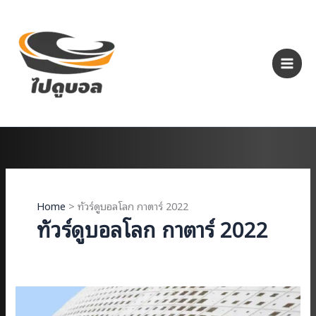
Skip
to
content
Home
ทัวร์ดูบอลโลก กาตาร์ 2022
ทัวร์ดูบอลโลก กาตาร์ 2022