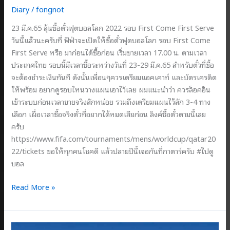
Diary
/
fongnot
23 มี.ค.65 ลุ้นซื้อตั๋วฟุตบอลโลก 2022 รอบ First Come First Serve
วันนี้แล้วนะครับที่ ฟีฟ่าจะเปิดให้ซื้อตั๋วฟุตบอลโลก รอบ First Come
First Serve หรือ มาก่อนได้ซื้อก่อน เริ่มขายเวลา 17.00 น. ตามเวลา
ประเทศไทย รอบนี้มีเวลาซื้อระหว่างวันที่ 23-29 มี.ค.65 สำหรับตั๋วที่ซื้อ
จะต้องชำระเงินทันที ดังนั้นเพื่อนๆควรเตรียมแอคเคาท์ และบัตรเครดิต
ให้พร้อม อยากดูรอบไหนวางแผนเอาไว้เลย ผมแนะนำว่า ควรล็อคอิน
เข้าระบบก่อนเวลาขายจริงสักหน่อย รวมถึงเตรียมแผนไว้สัก 3-4 ทาง
เลือก เผื่อเวลาซื้อจริงตั๋วที่อยากได้หมดเสียก่อน ลิงค์ซื้อตั๋วตามนี้เลย
ครับ
https://www.fifa.com/tournaments/mens/worldcup/qatar20
22/tickets ขอให้ทุกคนโชคดี แล้วปลายปีนี้เจอกันที่กาตาร์ครับ #ไปดู
บอล
23
Read More »
มี.ค.65
ลุ้น
ซื้อ