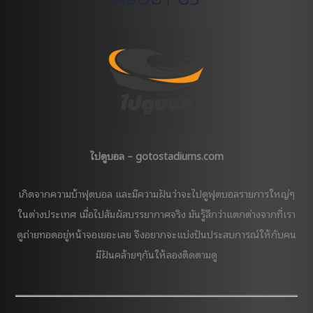
เชส
เตอร์
ยูไนเต็ด
2022
ที่
แอน
ฟิลด์
กับ
เพจ
ไป
ไปดูบอล – gotostadiums.com
ดู
บอล
เกิดจากความบ้าฟุตบอล และมีความฝันว่าจะไปดูฟุตบอลรายการใหญ่ๆ
ในต่างประเทศ เมื่อไปสัมผัสบรรยากาศจริง มันรู้สึกว่าแตกต่างจากที่เรา
ดูถ่ายทอดอยู่หน้าจอเยอะเลย จึงอยากจะแบ่งปันประสบการณ์ให้กับคน
มีฝันคล้ายๆกันให้ลองติดตามดู