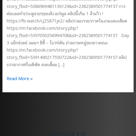
story_fbid=5388969481136129&id=2382589501774157 การ
ต่อบอลทำประตูสวยๆของลิเวอร์พูล คลิปนี้เกิน 1 ล้านวิว !
https://fb.watch/cJZS871jeZ/ คลิปรวมบรรยากาศในเกมแดงเดือด
https://m.facebook.com/story.php?
story_fbid=5397050356994708&id=2382589501774157 Day
3 แม็ทช์เดย์ แมนฯ ซิตี้ – ไบรท์ตัน ถ่ายภาพหมู่ของชาวคณะ
https://m.facebook.com/story.php?
story_fbid=5391490217550722&id=2382589501774157 คลิป
บรรยากาศที่เอติฮัด สเตเดี้ยม […]
รวม
Read More »
ลิงค์
ทัวร์
ดู
แดง
เดือด
ลิเวอร์พูล
แมน
ABOUT US