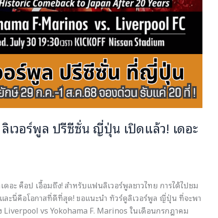
เวอร์พูล ปรีซีซั่น ญี่ปุ่น เปิดแล้ว! เดอะ
ที่เดอะ ค็อป เอื้อมถึง! สำหรับแฟนลิเวอร์พูลชาวไทย การได้ไปชม
ี่คือโอกาสที่ดีที่สุด! ขอแนะนำ ทัวร์ดูลิเวอร์พูล ญี่ปุ่น ที่จะพา
หว่าง Liverpool vs Yokohama F. Marinos ในเดือนกรกฎาคม