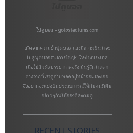
ไปดูบอล – gotostadiums.com
เกิดจากความบ้าฟุตบอล และมีความฝันว่าจะ
ไปดูฟุตบอลรายการใหญ่ๆ ในต่างประเทศ
เมื่อไปสัมผัสบรรยากาศจริง มันรู้สึกว่าแตก
ต่างจากที่เราดูถ่ายทอดอยู่หน้าจอเยอะเลย
จึงอยากจะแบ่งปันประสบการณ์ให้กับคนมีฝัน
คล้ายๆกันให้ลองติดตามดู
RECENT STORIES