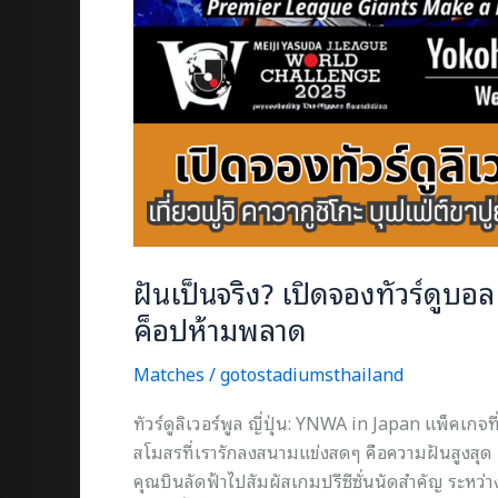
ฝันเป็นจริง? เปิดจองทัวร์ดูบอล ลิ
ค็อปห้ามพลาด
Matches
/
gotostadiumsthailand
ทัวร์ดูลิเวอร์พูล ญี่ปุ่น: YNWA in Japan แพ็คเกจ
สโมสรที่เรารักลงสนามแข่งสดๆ คือความฝันสูงสุด และน
คุณบินลัดฟ้าไปสัมผัสเกมปรีซีซั่นนัดสำคัญ ระ