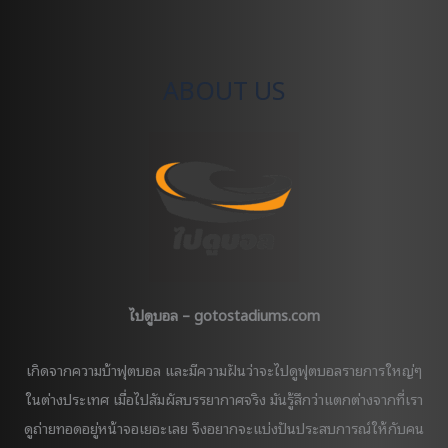
ฟุตบอล
อังกฤษ
ฤดูกาล
ABOUT US
2019/20
ไปดูบอล – gotostadiums.com
เกิดจากความบ้าฟุตบอล และมีความฝันว่าจะไปดูฟุตบอลรายการใหญ่ๆ
ในต่างประเทศ เมื่อไปสัมผัสบรรยากาศจริง มันรู้สึกว่าแตกต่างจากที่เรา
ดูถ่ายทอดอยู่หน้าจอเยอะเลย จึงอยากจะแบ่งปันประสบการณ์ให้กับคน