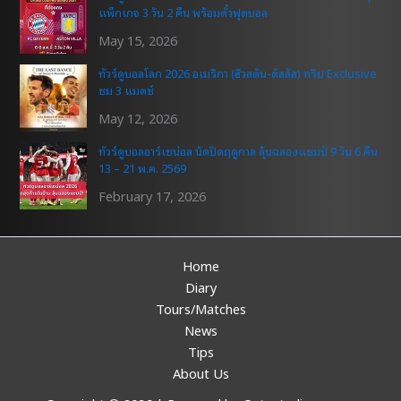
แพ็กเกจ 3 วัน 2 คืน พร้อมตั๋วฟุตบอล
May 15, 2026
ทัวร์ดูบอลโลก 2026 อเมริกา (ฮิวสตัน-ดัลลัส) ทริป Exclusive
ชม 3 แมตช์
May 12, 2026
ทัวร์ดูบอลอาร์เซน่อล นัดปิดฤดูกาล ลุ้นฉลองแชมป์ 9 วัน 6 คืน
13 – 21 พ.ค. 2569
February 17, 2026
Home
Diary
Tours/Matches
News
Tips
About Us