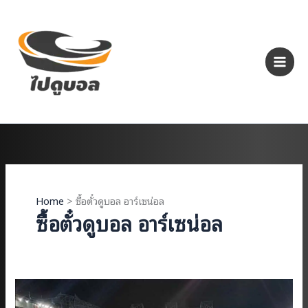
Skip
to
content
Home
ซื้อตั๋วดูบอล อาร์เซน่อล
ซื้อตั๋วดูบอล อาร์เซน่อล