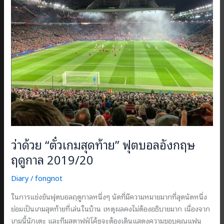
ว่าด้วย “ตั๋วเกมสุดท้าย” ฟุตบอลอังกฤษ
ฤดูกาล 2019/20
Diary
/
fongnot
ในการแข่งขันฟุตบอลฤดูกาลหนึ่งๆ นัดที่มีความหมายมากที่สุดนัดหนึ่ง
ย่อมเป็นเกมสุดท้ายที่เล่นในบ้าน เหตุผลคงไม่ต้องอธิบายมาก เนื่องจาก
เกมนี้นักเตะ และทีมสตาฟฟ์โค้ชจะต้องเดินแสดงความขอบคุณแฟน