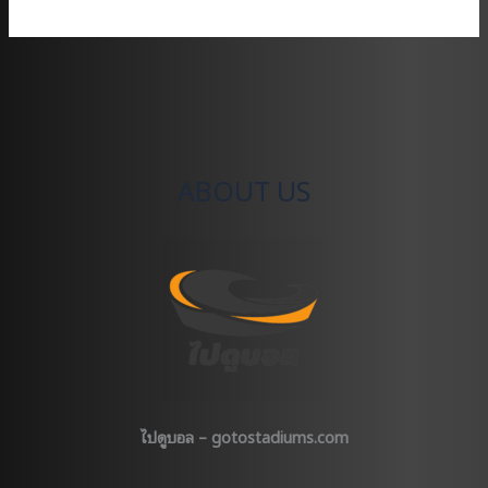
บรรยากาศ
งาน
แห่
ฉลอง
แชมป์
ลิเวอร์พูล
2022
ABOUT US
ที่
เมืองLiverpool
ไปดูบอล – gotostadiums.com