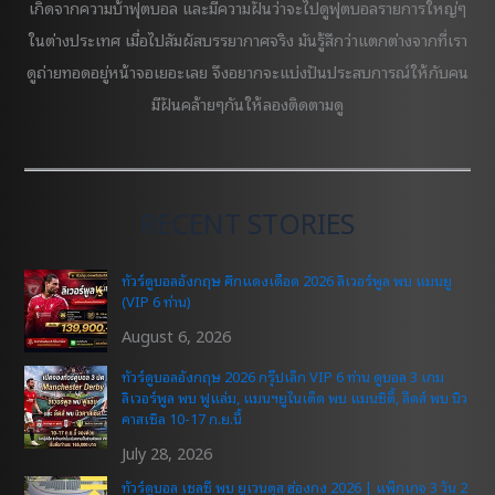
เกิดจากความบ้าฟุตบอล และมีความฝันว่าจะไปดูฟุตบอลรายการใหญ่ๆ
ในต่างประเทศ เมื่อไปสัมผัสบรรยากาศจริง มันรู้สึกว่าแตกต่างจากที่เรา
ดูถ่ายทอดอยู่หน้าจอเยอะเลย จึงอยากจะแบ่งปันประสบการณ์ให้กับคน
มีฝันคล้ายๆกันให้ลองติดตามดู
RECENT STORIES
ทัวร์ดูบอลอังกฤษ ศึกแดงเดือด 2026 ลิเวอร์พูล พบ แมนยู
(VIP 6 ท่าน)
August 6, 2026
ทัวร์ดูบอลอังกฤษ 2026 กรุ๊ปเล็ก VIP 6 ท่าน ดูบอล 3 เกม
ลิเวอร์พูล พบ ฟูแล่ม, แมนฯยูไนเต็ด พบ แมนซิตี้, ลีดส์ พบ นิว
คาสเซิล 10-17 ก.ย.นี้
July 28, 2026
ทัวร์ดูบอล เชลซี พบ ยูเวนตุส ฮ่องกง 2026 | แพ็กเกจ 3 วัน 2