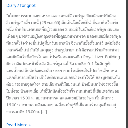
Diary
/
fongnot
“เก็บตกบรรยากาศพาเหรด ฉลองแชมป์ลิเวอร์พูล ปิดเมืองแห่ที่เมือง
ลิเวอร์พูล” เมื่อวานนี้ (29 พ.ค.65) ถือเป็นโมเม้นต์ที่น่าตื่นตาตื่นใจครั้ง
หนึ่ง สำหรับแฟนบอลที่อยู่ร่วมฉลอง 2 แชมป์ในเมืองลิเวอร์พูล ผมและ
เพื่อนๆ บางส่วนอยู่อังกฤษต่อเพื่อดูขบวนพาเหรด ฉลองแชมป์ลิเวอร์พูล
ทีแรกตั้งใจว่าจะขึ้นไปดูที่บาร์บนดาดฟ้า จึงพากันซื้อตั๋วเอาไว้ แต่เมื่อถึง
เวลาจริงขึ้นไป มันได้แค่มุมสูง ถ่ายรูปสวยๆ ไม่ได้อารมณ์ร่วมสักเท่าไหร่
เลยตัดสินใจทิ้งบัตรไปเลย ไปรอริมถนนตรงตึก Royal Liver Building
ดีกว่า คืนก่อนหน้านี้หลัง ลิเวอร์พูล แพ้ รีล มาดริด 0-1 ในศึกยูฟ่า
แชมเปี้ยนส์ลีกนัดชิงชนะเลิศ บรรยากาศในเมืองเป็นไปอย่างเงียบเหงา
แต่กลับกลายเป็นว่า เช้าวันต่อมาแฟนบอลน่าจะทำใจได้ และมูฟออนกัน
ต่อ มารอตามจุดต่างๆ ตามเส้นทางที่มีขบวนแห่ บ้างปีนเสาไฟจราจรขึ้น
ไปนั่งรอ บ้างพกเสื่อ เก้าอี้ปิกนิคนั่งรอริมรั้ว ถนนย่านซิตี้เซ็นเตอร์ทยอย
ปิดเวลา 15.00 น. ขบวนพาเหรด ฉลองแชมป์ลิเวอร์พูล เริ่มเดินทาง
16.00 น. จากนอกเมืองค่อยๆ เคลื่อนเข้าสู่ซิตี้เซ็นเตอร์ ณ จุดที่ผมอยู่
ขบวนมาถึง 19.00 น. […]
เก็บตก
Read More »