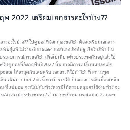
ังกฤษ 2022 เตรียมเอกสารอะไรบ้าง??
กสารอะไรบ้าง?? ไปดูบอลที่อังกฤษ จะขอวีซ่า ต้องเตรียมเอกสาร
นธ์ุแท้ ไม่ว่าจะปีศาจแดง หงส์แดง สิงห์บลู เรือใบสีฟ้า ปืน
ะสบการณ์การขอวีซ่า เพื่อไปเที่ยวต่างประเทศกันอยู่แล้วใช่
างไปดูบอลที่อังกฤษ ในปี2022 นั้น อาจมีการเปลี่ยนแปลงเล็ก
date ให้ล่าสุดกันเลยครับ เอกสารที่ใช้ทำวีซ่า ที่ สถานทูต
 เน้นมากเลย 2 ตัวนี้ ควรมี รายได้ ที่แสดงการเงินที่คงเหลือ
น ที่แน่นอน กรณีไปกับทัวร์ควรมีให้ครอบคลุมค่าใช้จ่ายทัวร์ จะ
บียน​/สำเนา​บัตร​ประชาชน​ / สำเนาทะเบียนสมรส(แปล)​ 2.สแตท