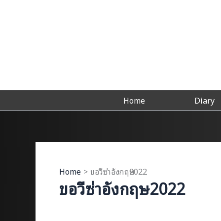
Skip
to
content
Home
Diary
Home
ขอวีซ่าอังกฤษ2022
ขอวีซ่าอังกฤษ2022