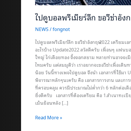
ไปดูบอลพรีเมียร์ลีก ขอวีซ่าอ
NEWS
/
fongnot
ไปดูบอลพรีเมียร์ลีก ขอวีซ่าอังกฤษ 2022 เตรียมเอ
อะไรบ้าง Update2022 สวัสดีครับ เพื่อนๆ แฟนบอลพั
ใหญ่ ไก่เดือยทอง จิ้งจอกสยาม หลายท่านอาจจะมีปร
ไหมครับ แต่สมมุติว่า เราอยากจะขอวีซ่าเพื่อเดินท
น้อย วันนี้ทางเพจไปดูบอล จึงนำ เอกสารที่ใช้มา Up
พิจารณาหลักๆนะครับ คือ เอกสารการงาน และการเงิน
ที่ครอบคลุม ควรมีประมาณไม่ต่ำกว่า 6 หลักต่อเดือ
ยิ่งดีครับ เอกสารที่ต้องเตรียม​ คือ 1.สำเนา​ทะเ
เม้นย้อนหลัง​ […]
ไป
Read More »
ดู