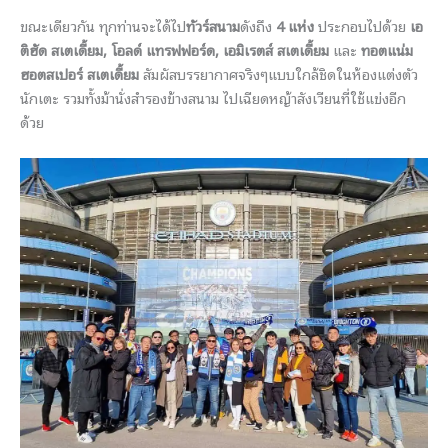
ขณะเดียวกัน ทุกท่านจะได้ไป
ทัวร์สนาม
ดังถึง
4 แห่ง
ประกอบไปด้วย
เอ
ติฮัด สเตเดี้ยม, โอลด์ แทรฟฟอร์ด, เอมิเรตส์ สเตเดี้ยม
และ
ทอตแน่ม
ฮอตสเปอร์ สเตเดี้ยม
สัมผัสบรรยากาศจริงๆแบบใกล้ชิดในห้องแต่งตัว
นักเตะ รวมทั้งม้านั่งสำรองข้างสนาม ไปเฉียดหญ้าสังเวียนที่ใช้แข่งอีก
ด้วย