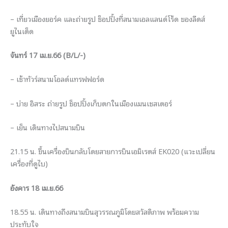
– เที่ยวเมืองยอร์ค และถ่ายรูป ช็อปปิ้งที่สนามเอลแลนด์โร้ด ของลีดส์
ยูไนเต็ด
จันทร์ 17 เม.ย.66 (B/L/-)
– เช้าทัวร์สนามโอลด์แทรฟฟอร์ด
– บ่าย อิสระ ถ่ายรูป ช็อปปิ้งเก็บตกในเมืองแมนเชสเตอร์
– เย็น เดินทางไปสนามบิน
21.15 น. ขึ้นเครื่องบินกลับโดยสายการบินเอมิเรตส์ EK020 (แวะเปลี่ยน
เครื่องที่ดูไบ)
อังคาร 18 เม.ย.66
18.55 น. เดินทางถึงสนามบินสุวรรณภูมิโดยสวัสดิภาพ พร้อมความ
ประทับใจ