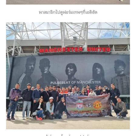
พาสมาชิกไปดูฟอร์มเทพๆที่เอติฮัด