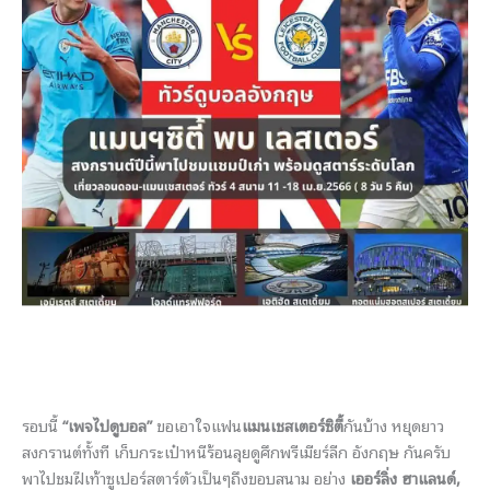
รอบนี้
“เพจไปดูบอล”
ขอเอาใจแฟน
แมนเชสเตอร์ซิตี้
กันบ้าง หยุดยาว
สงกรานต์ทั้งที เก็บกระเป๋าหนีร้อนลุยดูศึกพรีเมียร์ลีก อังกฤษ กันครับ
พาไปชมฝีเท้าซูเปอร์สตาร์ตัวเป็นๆถึงขอบสนาม อย่าง
เออร์ลิ่ง ฮาแลนด์,