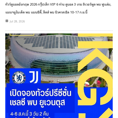
ทัวร์ดูบอลอังกฤษ 2026 กรุ๊ปเล็ก VIP 6 ท่าน ดูบอล 3 เกม ลิเวอร์พูล พบ ฟูแล่ม,
แมนฯยูไนเต็ด พบ แมนซิตี้, ลีดส์ พบ นิวคาสเซิล 10-17 ก.ย.นี้
Jul 28, 2026