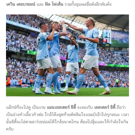
เควิน เดอบรอยน์
และ
ฟิล โฟเด้น
รวมทั้งขุนพลชื่อดังอีกคับคั่ง
แม็ทช์ที่จะไปดู เป็นเกม
แมนเชสเตอร์ ซิตี้
จะพบกับ
เลสเตอร์ ซิตี้
ถือว่า
เป็นช่วงหัวเลี้ยวหัวต่อ ใกล้โค้งสุดท้ายตัดสินใจแชมป์เข้าไปทุกขณะ เวลา
นั้นซิตี้จะไล่ตามอาร์เซน่อลได้ใกล้ขนาดไหน ต้องไปลุ้นและให้กำลังใจกัน
ครับ