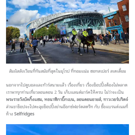
สัมผัสสังเวียนที่ทันสมัยที่สุดในยุโรป ที่ทอมแน่ม ฮอทสเปอร์ สเตเดี้ยม
นอกจากไปดูบอลและทัวร์สนามแล้ว เรื่องเที่ยว เรื่องช็อปปิ้งต้องไม่พลาด
เราพาทุกท่านเที่ยวลอนดอน 2 วัน เก็บแลนด์มาร์คให้ครบ ไม่ว่าจะเป็น
พระราชวังบัคกิ้งแฮม, หอนาฬิกาบิ๊กเบน, ลอนดอนอายส์, ทาวเวอร์บริดจ์
ส่วนขาช็อปจะไปตะลุยช็อปปิ้งย่านอ๊อกซ์ฟอร์ดสตรีท กับ ซื้อแบรนด์เนมที่
ห้าง
Selfridges