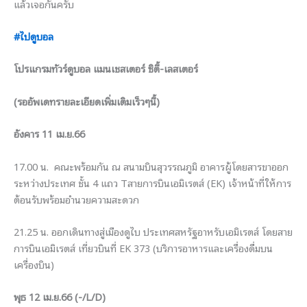
แล้วเจอกันครับ
#ไปดูบอล
โปรแกรมทัวร์ดูบอล แมนเชสเตอร์ ซิตี้-เลสเตอร์
(รออัพเดทรายละเอียดเพิ่มเติมเร็วๆนี้)
อังคาร 11 เม.ย.66
17.00 น. คณะพร้อมกัน ณ สนามบินสุวรรณภูมิ อาคารผู้โดยสารขาออก
ระหว่างประเทศ ชั้น 4 แถว Tสายการบินเอมิเรตส์ (EK) เจ้าหน้าที่ให้การ
ต้อนรับพร้อมอำนวยความสะดวก
21.25 น. ออกเดินทางสู่เมืองดูไบ ประเทศสหรัฐอาหรับเอมิเรตส์ โดยสาย
การบินเอมิเรตส์ เที่ยวบินที่ EK 373 (บริการอาหารและเครื่องดื่มบน
เครื่องบิน)
พุธ 12 เม.ย.66 (-/L/D)