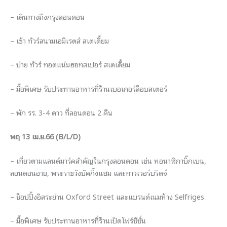
– เดินทางถึงกรุงลอนดอน
– เช้า ทัวร์สนามเอมิเรตส์ สเตเดี้ยม
– บ่าย ทัวร์ ทอตแน่มฮอทสเปอร์ สเตเดี้ยม
– มื้อพิเศษ รับประทานอาหารที่ร้านเบอเกอร์ล็อบสเตอร์
– พัก รร. 3-4 ดาว ที่ลอนดอน 2 คืน
พฤ 13 เม.ย.66 (B/L/D)
– เที่ยวตามแลนด์มาร์คสำคัญในกรุงลอนดอน เช่น หอนาฬิกาบิ๊กเบน,
ลอนดอนอาย, พระราชวังบัคกิ้งแฮม และทาวเวอร์บริดจ์
– ช็อปปิ้งอิสระย่าน Oxford Street และแบรนด์เนมห้าง Selfriges
– มื้อพิเศษ รับประทานอาหารที่ร้านเป็ดโฟร์ซีซั่น