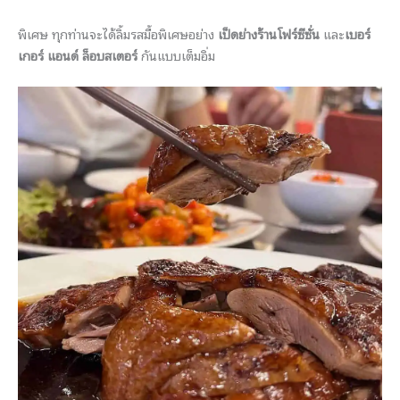
พิเศษ ทุกท่านจะได้ลิ้มรสมื้อพิเศษอย่าง
เป็ดย่างร้านโฟร์ซีซั่น
และ
เบอร์
เกอร์ แอนด์ ล็อบสเตอร์
กันแบบเต็มอิ่ม