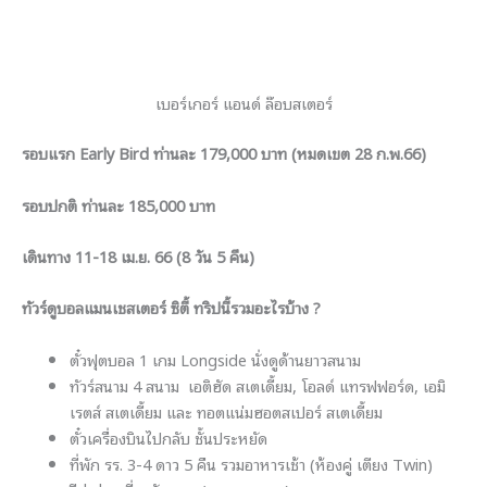
เบอร์เกอร์ แอนด์ ล๊อบสเตอร์
รอบแรก Early Bird ท่านละ 179,000 บาท (หมดเขต 28 ก.พ.66)
รอบปกติ ท่านละ 185,000 บาท
เดินทาง 11-18 เม.ย. 66 (8 วัน 5 คืน)
ทัวร์ดูบอลแมนเชสเตอร์ ซิตี้ ทริปนี้รวมอะไรบ้าง ?
ตั๋วฟุตบอล 1 เกม Longside นั่งดูด้านยาวสนาม
ทัวร์สนาม 4 สนาม เอติฮัด สเตเดี้ยม, โอลด์ แทรฟฟอร์ด, เอมิ
เรตส์ สเตเดี้ยม และ ทอตแน่มฮอตสเปอร์ สเตเดี้ยม
ตั๋วเครื่องบินไปกลับ ชั้นประหยัด
ที่พัก รร. 3-4 ดาว 5 คืน รวมอาหารเช้า (ห้องคู่ เตียง Twin)