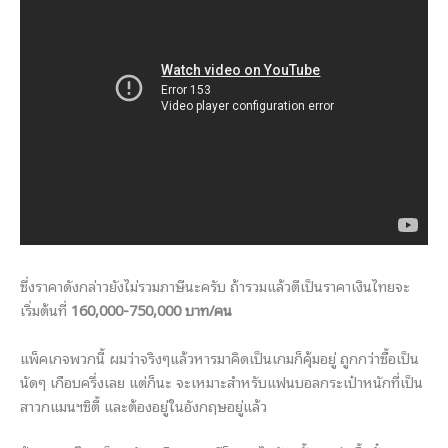
ซึ่งราคาดังกล่าวยังไม่รวมภาษีนะครับ ถ้ารวมแล้วตีเป็นราคาเงินไทยจะ
เริ่มต้นที่
160,000-750,000 บาท/คน
แพ็คเกจพวกนี้ ผมว่าจริงๆแล้วหารมาคิดเป็นเกมก็คุ้มอยู่ ถูกกว่าซื้อเป็น
นัดๆ เกือบครึ่งเลย แต่ก็นะ จะเหมาะสำหรับแฟนบอลกระเป๋าหนักที่เป็น
สาวกแมนฯซิตี้ และต้องอยู่ในอังกฤษอยู่แล้ว