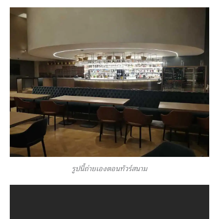
รูปนี้ถ่ายเองตอนทัวร์สนาม