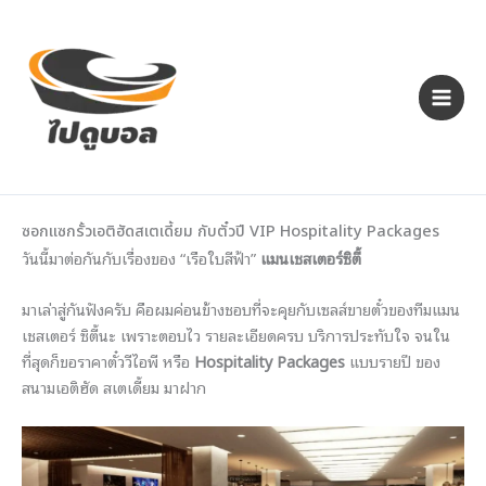
Skip
to
content
ซอกแซกรั้วเอติฮัดสเตเดี้ยม กับตั๋วปี VIP Hospitality Packages
วันนี้มาต่อกันกับเรื่องของ “เรือใบสีฟ้า”
แมนเชสเตอร์ซิตี้
มาเล่าสู่กันฟังครับ คือผมค่อนข้างชอบที่จะคุยกับเซลส์ขายตั๋วของทีมแมน
เชสเตอร์ ซิตี้นะ เพราะตอบไว รายละเอียดครบ บริการประทับใจ จนใน
ที่สุดก็ขอราคาตั๋ววีไอพี หรือ
Hospitality Packages
แบบรายปี ของ
สนามเอติฮัด สเตเดี้ยม มาฝาก