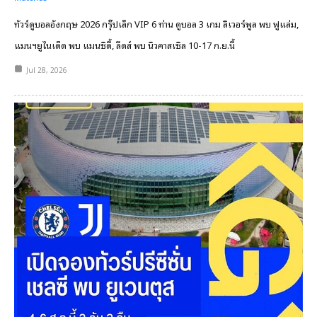
ทัวร์ดูบอลอังกฤษ 2026 กรุ๊ปเล็ก VIP 6 ท่าน ดูบอล 3 เกม ลิเวอร์พูล พบ ฟูแล่ม,
แมนฯยูไนเต็ด พบ แมนซิตี้, ลีดส์ พบ นิวคาสเซิล 10-17 ก.ย.นี้
Jul 28, 2026