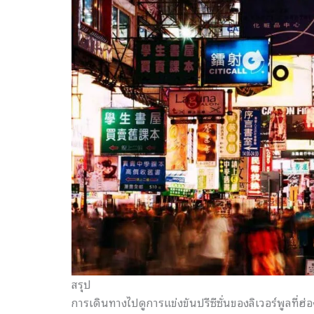
สรุป
การเดินทางไปดูการแข่งขันปรีซีซั่นของลิเวอร์พูลที