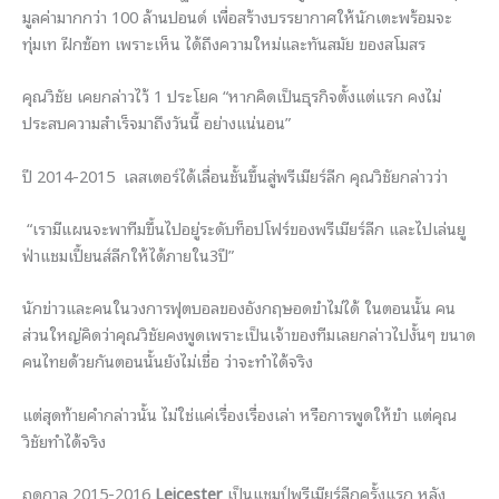
มูลค่ามากกว่า 100 ล้านปอนด์ เพื่อสร้างบรรยากาศให้นักเตะพร้อมจะ
ทุ่มเท ฝีกซ้อท เพราะเห็น ได้ถึงความใหม่และทันสมัย ของสโมสร
คุณวิชัย เคยกล่าวไว้ 1 ประโยค “หากคิดเป็นธุรกิจตั้งแต่แรก คงไม่
ประสบความสำเร็จมาถึงวันนี้ อย่างแน่นอน”
ปี 2014-2015 เลสเตอร์ได้เลื่อนชั้นขึ้นสู่พรีเมียร์ลีก คุณวิชัยกล่าวว่า
“เรามีแผนจะพาทีมขึ้นไปอยู่ระดับท็อปโฟร์ของพรีเมียร์ลีก และไปเล่นยู
ฟ่าแชมเปี้ยนส์ลีกให้ได้ภายใน3ปี”
นักข่าวและคนในวงการฟุตบอลของอังกฤษอดขำไม่ได้ ในตอนนั้น คน
ส่วนใหญ่คิดว่าคุณวิชัยคงพูดเพราะเป็นเจ้าของทีมเลยกล่าวไปงั้นๆ ขนาด
คนไทยด้วยกันตอนนั้นยังไม่เชื่อ ว่าจะทำได้จริง
แต่สุดท้ายคำกล่าวนั้น ไม่ใช่แค่เรื่องเรื่องเล่า หรือการพูดให้ขำ แต่คุณ
วิชัยทำได้จริง
ฤดูกาล 2015-2016
Leicester
เป็นแชมป์พรีเมียร์ลีกครั้งแรก หลัง