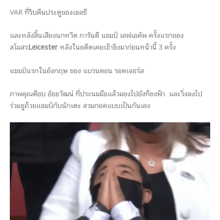
VAR ที่ริบคืนประตูของเชลซี
และหลังสิ้นเสียงนกหวีด การันตี แชมป์ เอฟเอคัพ ครั้งแรกของ
สโมสร
Leicester
หลังในอดีตเคยเข้าชิงมาก่อนหน้านี้ 3 ครั้ง
แชมป์แรกในอังกฤษ ของ แบรนดอน รอดเจอร์ส
ภาพคุณต๊อบ อัยยวัฒน์ ที่ประนมมือแล้วมองไปยังท้องฟ้า และวิ่งลงไป
ร่วมชูถ้วยแชมป์กับนักเตะ สวมกอดแบบเป็นกันเอง