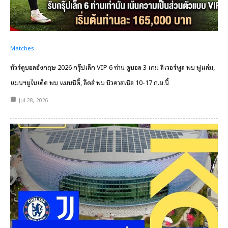
Matches
ทัวร์ดูบอลอังกฤษ 2026 กรุ๊ปเล็ก VIP 6 ท่าน ดูบอล 3 เกม ลิเวอร์พูล พบ ฟูแล่ม,
แมนฯยูไนเต็ด พบ แมนซิตี้, ลีดส์ พบ นิวคาสเซิล 10-17 ก.ย.นี้
Jul 28, 2026