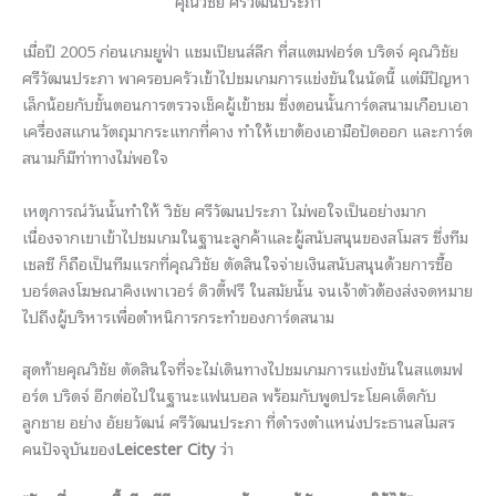
คุณวิชัย ศรีวัฒนประภา
เมื่อปี 2005 ก่อนเกมยูฟ่า แชมเปียนส์ลีก ที่สแตมฟอร์ด บริดจ์ คุณวิชัย
ศรีวัฒนประภา พาครอบครัวเข้าไปชมเกมการแข่งขันในนัดนี้ แต่มีปัญหา
เล็กน้อยกับขั้นตอนการตรวจเช็คผู้เข้าชม ซึ่งตอนนั้นการ์ดสนามเกือบเอา
เครื่องสแกนวัตถุมากระแทกที่คาง ทำให้เขาต้องเอามือปัดออก และการ์ด
สนามก็มีท่าทางไม่พอใจ
เหตุการณ์วันนั้นทำให้ วิชัย ศรีวัฒนประภา ไม่พอใจเป็นอย่างมาก
เนื่องจากเขาเข้าไปชมเกมในฐานะลูกค้าและผู้สนับสนุนของสโมสร ซึ่งทีม
เชลซี ก็ถือเป็นทีมแรกที่คุณวิชัย ตัดสินใจจ่ายเงินสนับสนุนด้วยการซื้อ
บอร์ดลงโฆษณาคิงเพาเวอร์ ดิวตี้ฟรี ในสมัยนั้น จนเจ้าตัวต้องส่งจดหมาย
ไปถึงผู้บริหารเพื่อตำหนิการกระทำของการ์ดสนาม
สุดท้ายคุณวิชัย ตัดสินใจที่จะไม่เดินทางไปชมเกมการแข่งขันในสแตมฟ
อร์ด บริดจ์ อีกต่อไปในฐานะแฟนบอล พร้อมกับพูดประโยคเด็ดกับ
ลูกชาย อย่าง อัยยวัฒน์ ศรีวัฒนประภา ที่ดำรงตำแหน่งประธานสโมสร
คนปัจจุบันของ
Leicester City
ว่า