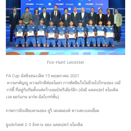
Fox-Hunt Leicester
FA Cup นัดชิงชนะเลิศ 15 พฤษภาคม 2021
ความกตัญญู ความภักดีต่อสโมสร การตัดสินใจไม่ย้ายไปไหนของ เจมี
วาร์ดี้ ที่อยู่กับทีมตั้งแต่คว้าแชมป์พรีเมียร์ลีก (ยังมี แคสเปอร์ ชไมเคิล
เวส มอร์แกน มาร์ค อัลไบรท์ตั้น)
ภาพการยิงเสียบคานของ ยูริ เตเลมองต์ ดาวเตะเบลเยี่ยม
ซูเปอร์เซฟ 2-3 จังหวะ ของ แคสเปอร์ ชไมเคิล