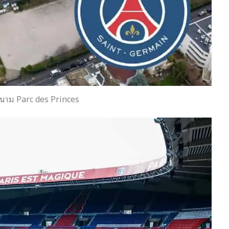
สนาม Parc des Princes