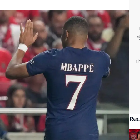
ฟ
ป
Rec