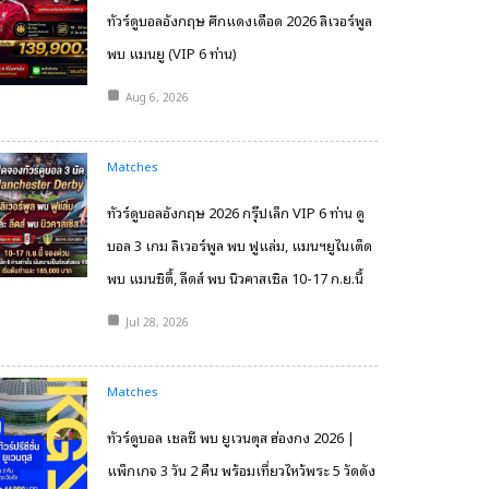
ทัวร์ดูบอลอังกฤษ ศึกแดงเดือด 2026 ลิเวอร์พูล
พบ แมนยู (VIP 6 ท่าน)
Aug 6, 2026
Matches
ทัวร์ดูบอลอังกฤษ 2026 กรุ๊ปเล็ก VIP 6 ท่าน ดู
บอล 3 เกม ลิเวอร์พูล พบ ฟูแล่ม, แมนฯยูไนเต็ด
พบ แมนซิตี้, ลีดส์ พบ นิวคาสเซิล 10-17 ก.ย.นี้
Jul 28, 2026
Matches
ทัวร์ดูบอล เชลซี พบ ยูเวนตุส ฮ่องกง 2026 |
แพ็กเกจ 3 วัน 2 คืน พร้อมเที่ยวไหว้พระ 5 วัดดัง