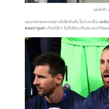
ชมฝีเท้า 
และเหล่าพลพรรคดาวดังอีกคับคั่ง ไม่ว่าจะเป็น
เนย์มา
ดอนนารุมม่า
เรียกได้ว่า ไปทีเดียวเห็นนักเตะเวิร์ล