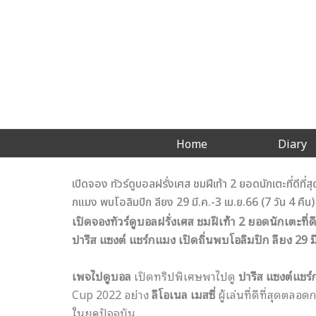
Skip
to
content
Home
Diary
เปิดจอง ทัวร์ดูบอลฝรั่งเศส ชมฝีเท้า 2 ยอดนักเตะที่ดีที่สุ
กแมง พบโอลิมปิก ลียง 29 มี.ค.-3 เม.ย.66 (7 วัน 4 คืน)
เปิดจองทัวร์ดูบอลฝรั่งเศส ชมฝีเท้า 2 ยอดนักเตะที่ดีท
ปารีส แซงต์ แชร์กแมง เปิดถิ่นพบโอลิมปิก ลียง 29 มี
เพจไปดูบอล
เปิดทริปพิเศษพาไปดู
ปารีส แซงต์แชร
Cup 2022 อย่าง
ลีโอเนล เมสซี่
ผู้เล่นที่ดีที่สุดตล
ในยุคปัจจุบัน