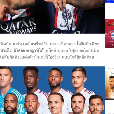
ปิดถิ่น
พาร์ค เดส์ แพร็งค์
รับการมาเยือนของ
โอลิมปิก ลียง
ัวเต็ง, นิโคลัส ตาญาฟิโก้
(แบ็คซ้ายแชมป์ฟุตบอลโลก)เป็น
ไปสัมผัสห้องแต่งตัวนักเตะที่ใช้จริงๆ แบบใกล้ชิดอีกด้วย