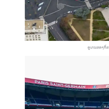
ดูเกมสดๆที่