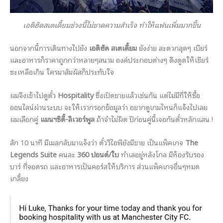
เอติฮัดสเตเดี้ยมช่วงนี้ไม่ขาดความสำเร็จ ทำให้แฟนเพิ่มมากขึ้น
นอกจากนี้การเดินทางไปยัง
เอติฮัด สเตเดี้ยม
ยังง่าย สะดวกสุดๆ เบียร์
และอาหารก็ราคาถูกกว่าหลายๆสนาม องค์ประกอบต่างๆ ดึงดูดให้เชียร์
ซะเหลือเกิน ใครมาสัมผัสก็ประทับใจ
ผมจึงเข้าไปดูตั๋ว
Hospitality
ซึ่งเปิดขายแล้วเช่นกัน แต่ไม่มีที่ให้ซื้อ
ออนไลน์ผ่านระบบ จะให้เรากรอกข้อมูลว่า อยากดูเกมไหนก็แจ้งไปเลย
ผมเลือกคู่
แมนฯซิตี้-ลิเวอร์พูล
ถ้าจำไม่ผิด ปีก่อนคู่นี้เจอกันตั๋วหลักแสน !
สัก 10 นาที มีเมลกลับมาแจ้งว่า ตั๋ววีไอพียังมีขาย เป็นแพ็คเกจ
The
Legends Suite
คนละ
360 ปอนด์/ใบ
ทำเลอยู่หลังโกล มีห้องรับรอง
บาร์ ที่จอดรถ และอาหารเป็นคอร์สให้บริการ ส่วนแพ็คเกจอื่นๆหมด
เกลี้ยง