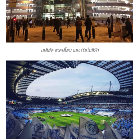
เอติฮัด สเตเดี้ยม ของเรือใบสีฟ้า