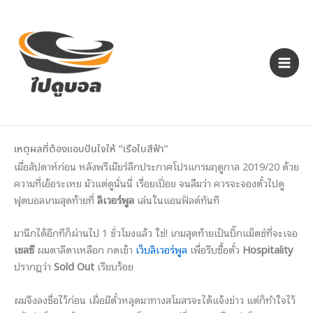
Skip
to
content
เหตุผลที่ต้องแอบปันใจให้ “เรือใบสีฟ้า”
เมื่อสัปดาห์ก่อน หลังพรีเมียร์ลีกประกาศโปรแกรมฤดูกาล 2019/20 ด้วย
ความที่เอ้อระเหย มัวแต่ดูนั่นนี่ เรื่อยเปื่อย จนลืมว่า ควรจะจองตั๋วไปดู
ฟุตบอลเกมสุดท้ายที่
ลิเวอร์พูล
เล่นในแอนฟิลด์ทันที
มานึกได้อีกทีก็ผ่านไป 1 ชั่วโมงแล้ว ใช่! เกมสุดท้ายเป็นบิ๊กแม็ตช์ที่จะเจอ
เชลซี
ผมตาลีตาเหลือก กดเข้า
เว็บลิเวอร์พูล
เพื่อรีบซื้อตั๋ว
Hospitality
ปรากฎว่า
Sold Out
เรียบร้อย
ผมจึงลงชื่อไว้ก่อน เผื่อมีตั๋วหลุดมาทางสโมสรจะได้แจ้งข่าว แต่ก็ทำใจไว้