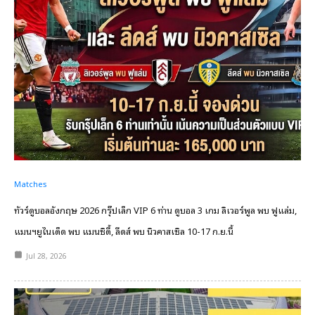
Matches
ทัวร์ดูบอลอังกฤษ 2026 กรุ๊ปเล็ก VIP 6 ท่าน ดูบอล 3 เกม ลิเวอร์พูล พบ ฟูแล่ม,
แมนฯยูไนเต็ด พบ แมนซิตี้, ลีดส์ พบ นิวคาสเซิล 10-17 ก.ย.นี้
Jul 28, 2026