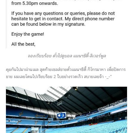
จองเรียบร้อย ตั๋วไปดูบอล แมนฯซิตี้-ลิเวอร์พูล
คุยกันไปมาผ่านเมล สุดท้ายเซลส์ขายตั๋วแมนฯซิตี้ ก็โทรมาหา เพื่อปิดการ
ขาย ผมเลยโดนไปเรียบร้อย 2 ใบอย่างรวดเร็ว สบายเลยจ้า -_-”