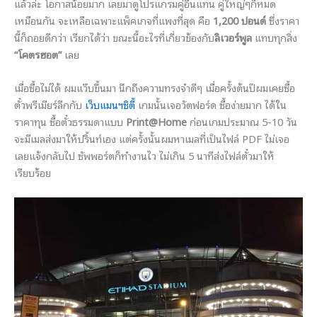
แล้วล่ะ โอกาสน้อยมาก เลยมาดูโปรแกรมคู่อื่นแทน คู่ใหญ่ๆก็หมด
เหมือนกัน จะเหลือเฉพาะแพ็คเกจที่แพงที่สุด คือ
1,200 ปอนด์
ซึ่งราคา
นี้ก็ถอยดีกว่า เรียกได้ว่า ขณะนี้อะไรที่เกี่ยวข้องกับ
ลิเวอร์พูล
แทบทุกสิ่ง
“โคตรฮอต”
เลย
เมื่อซื้อไม่ได้ ผมแว๊บขึ้นมา นึกถึงความทรงจำดีๆ เมื่อครั้งต้นปีผมเคยซื้อ
ตั๋วพรีเมียร์ลีกกับ
เว็บแมนฯซิตี้
เกมนั้นเจอวัตฟอร์ด ซื้อง่ายมาก ได้ใน
ราคาทุน ซื้อตั๋วธรรมดาแบบ
Print@Home
ก่อนเกมประมาณ 5-10 วัน
จะมีเมลส่งมาให้ปริ้นท์เอง แต่ครั้งนั้นผมหาเมลที่เป็นไฟล์ PDF ไม่เจอ
เลยแจ้งกลับไป ซัพพอร์ตก็ทำงานไว ไม่เกิน 5 นาทีส่งไฟล์ตั๋วมาให้
เรียบร้อย