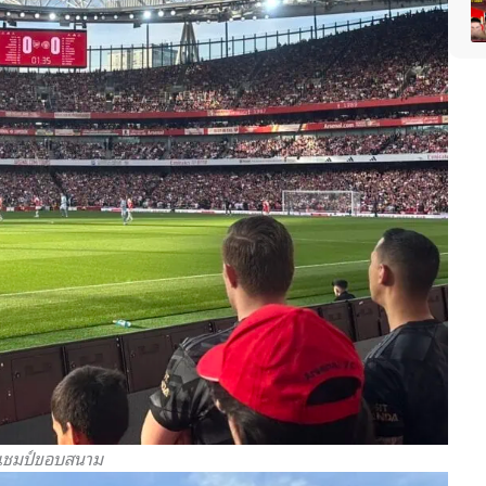
นแชมป์ขอบสนาม