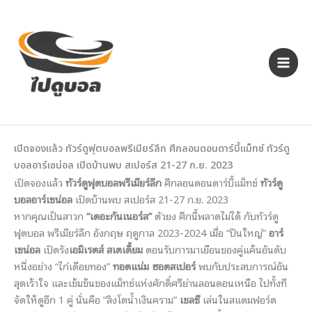
Skip
to
content
เปิดจองแล้ว ทัวร์ดูฟุตบอลพรีเมียร์ลีก ศึกลอนดอนดาร์บี้แม็ทช์ ทัวร์ดู
บอลอาร์เซน่อล เปิดบ้านพบ สเปอร์ส 21-27 ก.ย. 2023
เปิดจองแล้ว
ทัวร์ดูฟุตบอลพรีเมียร์ลีก
ศึกลอนดอนดาร์บี้แม็ทช์
ทัวร์ดู
บอลอาร์เซน่อล
เปิดบ้านพบ สเปอร์ส 21-27 ก.ย. 2023
หากคุณเป็นสาวก
“เดอะกันเนอร์ส”
ตัวยง ศึกนี้พลาดไม่ได้ กับทัวร์ดู
ฟุตบอล พรีเมียร์ลีก อังกฤษ ฤดูกาล 2023-2024 เมื่อ “ปืนใหญ่”
อาร์
เซน่อล
เปิดรัง
เอมิเรตส์ สเตเดี้ยม
ตอนรับการมาเยือนของคู่แค้นอันดับ
หนึ่งอย่าง “ไก่เดือยทอง”
ทอตแน่ม ฮอตสเปอร์
พบกับประสบการณ์อัน
สุดเร้าใจ และเข้มข้นของแม็ทช์แห่งศักดิ์ศรีย่านลอนดอนเหนือ ไปทั้งที
จัดให้ดูอีก 1 คู่ นั่นคือ “สิงโตน้ำเงินคราม”
เชลซี
เล่นในสแตมฟอร์ด