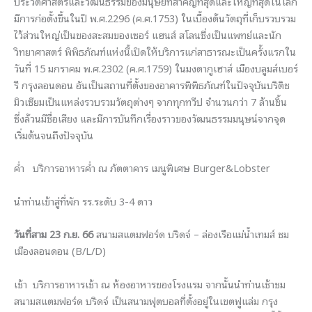
ประวัติศาสตร์และวัฒนธรรมของมนุษย์ที่สำคัญที่สุดและใหญ่ที่สุดในโลก
มีการก่อตั้งขึ้นในปี พ.ศ.2296 (ค.ศ.1753) ในเบื้องต้นวัตถุที่เก็บรวบรวม
ไว้ส่วนใหญ่เป็นของสะสมของเซอร์ แฮนส์ สโลนซึ่งเป็นแพทย์และนัก
วิทยาศาสตร์ พิพิธภัณฑ์แห่งนี้เปิดให้บริการแก่สาธารณะเป็นครั้งแรกใน
วันที่ 15 มกราคม พ.ศ.2302 (ค.ศ.1759) ในมงตากูเฮาส์ เมืองบลูมส์เบอร์
รี กรุงลอนดอน อันเป็นสถานที่ตั้งของอาคารพิพิธภัณฑ์ในปัจจุบันบริติช
มิวเซียมเป็นแหล่งรวบรวมวัตถุต่างๆ จากทุกทวีป จำนวนกว่า 7 ล้านชิ้น
ซึ่งล้วนมีชื่อเสียง และมีการบันทึกเรื่องราวของวัฒนธรรมมนุษน์จากจุด
เริ่มต้นจนถึงปัจจุบัน
ค่ำ บริการอาหารค่ำ ณ ภัตตาคาร เมนูพิเศษ Burger&Lobster
นำท่านเข้าสู่ที่พัก รร.ระดับ 3-4 ดาว
วันที่สาม 23 ก.ย. 66
สนามสแตมฟอร์ด บริดจ์ – ล่องเรือแม่น้ำเทมส์ ชม
เมืองลอนดอน (B/L/D)
เช้า บริการอาหารเช้า ณ ห้องอาหารของโรงแรม จากนั้นนำท่านเช้าชม
สนามสแตมฟอร์ด บริดจ์ เป็นสนามฟุตบอลที่ตั้งอยู่ในเขตฟูแล่ม กรุง