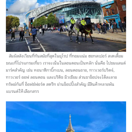
สัมผัสสังเวียนที่ทันสมัยที่สุดในยุโรป ที่ทอมแน่ม ฮอทสเปอร์ สเตเดี้ยม
ขณะที่โปรแกรมเที่ยว เราจะเน้นในลอนดอนเป็นหลัก นั่นคือ ไปชมแลนด์
มาร์คสำคัญ เช่น หอนาฬิกาบิ๊กเบน, ลอนดอนอาย, ทาวเวอร์บริดจ์,
ทาวเวอร์ ออฟ ลอนดอน และบริติช มิวเซียม ส่วนขาช็อปจะได้ละลาย
ทรัพย์กันที่ อ็อฟซ์ฟอร์ด สตรีท ย่านช็อปปิ้งสำคัญ มีสินค้าหลายพัน
แบรนด์ให้เลือกสรร