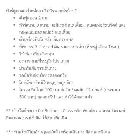
ทัวร์ดูบอลอาร์เซน่อล
ทริปนี้รวมอะไรบ้าง ?
ตั๋วฟุตบอล 2 เกม
ทัวร์สนาม 3 สนาม เอมิเรตส์ สเตเดี้ยม , สแตมฟอร์ดบริดจ์ และ
ทอตแน่มฮอตสเปอร์ สเตเดี้ยม
ตั๋วเครื่องบินไปกลับ ชั้นประหยัด
ที่พัก รร. 3-4 ดาว 4 คืน รวมอาหารเช้า (ห้องคู่ เตียง Twin)
วีซ่าท่องเที่ยวอังกฤษ
อาหาร ตามที่ระบุในโปรแกรม
ประกันภัยการเดินทาง
รถบัสรับส่งบริการตลอดทริป
ไกด์มืออาชีพมีใบอนุญาตถูกต้อง
ไม่รวม ทิปไกด์ 100 บาทต่อวัน / คนขับ 12 ปอนด์ (ประมาณ
500 บาท) ตลอดทริป และ ค่าใช้จ่ายส่วนตัว
** ท่านใดต้องการบิน Business Class หรือ พักเดี่ยว สามารถรีเควสต์
ทีมงานของเราได้ มีค่าใช้จ่ายเพิ่มเติม
*** ท่านใดมีวีซ่าอังกฤษอยู่แล้ว พร้อมเดินทาง มีส่วนลดพิเศษ