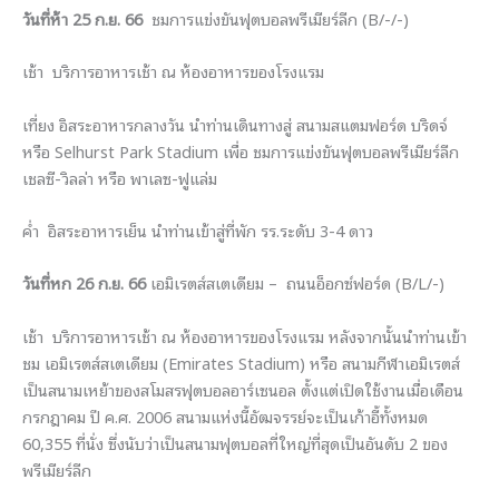
วันที่ห้า 25 ก.ย. 66
ชมการแข่งขันฟุตบอลพรีเมียร์ลีก (B/-/-)
เช้า บริการอาหารเช้า ณ ห้องอาหารของโรงแรม
เที่ยง อิสระอาหารกลางวัน นำท่านเดินทางสู่ สนามสแตมฟอร์ด บริดจ์
หรือ Selhurst Park Stadium เพื่อ ชมการแข่งขันฟุตบอลพรีเมียร์ลีก
เชลซี-วิลล่า หรือ พาเลซ-ฟูแล่ม
ค่ำ อิสระอาหารเย็น นำท่านเข้าสู่ที่พัก รร.ระดับ 3-4 ดาว
วันที่หก 26 ก.ย. 66
เอมิเรตส์สเตเดียม – ถนนอ็อกซ์ฟอร์ด (B/L/-)
เช้า บริการอาหารเช้า ณ ห้องอาหารของโรงแรม หลังจากนั้นนำท่านเข้า
ชม เอมิเรตส์สเตเดียม (Emirates Stadium) หรือ สนามกีฬาเอมิเรตส์
เป็นสนามเหย้าของสโมสรฟุตบอลอาร์เซนอล ตั้งแต่เปิดใช้งานเมื่อเดือน
กรกฎาคม ปี ค.ศ. 2006 สนามแห่งนี้อัฒจรรย์จะเป็นเก้าอี้ทั้งหมด
60,355 ที่นั่ง ซึ่งนับว่าเป็นสนามฟุตบอลที่ใหญ่ที่สุดเป็นอันดับ 2 ของ
พรีเมียร์ลีก