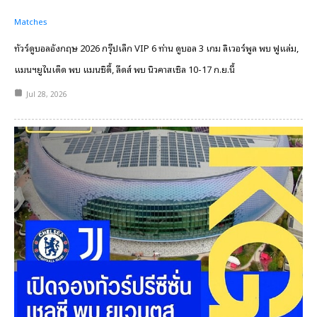
Matches
ทัวร์ดูบอลอังกฤษ 2026 กรุ๊ปเล็ก VIP 6 ท่าน ดูบอล 3 เกม ลิเวอร์พูล พบ ฟูแล่ม,
แมนฯยูไนเต็ด พบ แมนซิตี้, ลีดส์ พบ นิวคาสเซิล 10-17 ก.ย.นี้
Jul 28, 2026