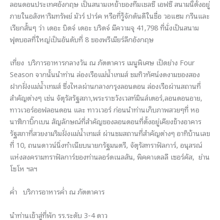
ลอนดอนประเทศอังกฤษ เป็นสนามเหย้าของทีมเชลซี เอฟซี สนามนี้ตั้งอยู่
ภายในอสังหาริมทรัพย์ มัวร์ ปาร์ค หรือที่รู้จักดันดีในชื่อ วอแฮม กรีนและ
เรียกสั้นๆ ว่า เดอะ บิดจ์ เดอะ บริดจ์ มีความจุ 41,798 ที่นั่งเป็นสนาม
ฟุตบอลที่ใหญ่เป็นอันดับที่ 8 ของพรีเมียร์ลีกอังกฤษ
เที่ยง บริการอาหารกลางวัน ณ ภัตตาคาร เมนูพิเศษ เป็ดย่าง Four
Season จากนั้นนำท่าน ล่องเรือแม่น้ำเทมส์ ชมทิวทัศน์งดงามของสอง
ฝากฝั่งแม่น้ำเทมส์ ซึ่งไหลผ่านกลางกรุงลอนดอน ล่องเรือผ่านสถานที่
สำคัญต่างๆ เช่น จัตุรัสรัฐสภา,พระราชวังเวสท์มินส์เตอร์,ลอนดอนอาย,
ทาวเวอร์ออฟลอนดอน และ ทาวเวอร์ ก่อนนำท่านเก็บภาพสวยๆที่ หอ
นาฬิกาบิ๊กเบน สัญลักษณ์ที่สำคัญของลอนดอนที่ตั้งอยู่เคียงข้างอาคาร
รัฐสภาที่สวยงามริมฝั่งแม่น้ำเทมส์ ผ่านชมสถานที่สำคัญต่างๆ อาทิบ้านเลข
ที่ 10, ถนนดาวน์นิ่งทำเนียบนายกรัฐมนตรี, จัตุรัสทราฟัลการ์, อนุสรณ์
แห่งสงครามทราฟัลการ์ของท่านลอร์ดเนลสัน, พิคคาเดลลี เซอร์คัส, ย่าน
โซโห ฯลฯ
ค่ำ บริการอาหารค่ำ ณ ภัตตาคาร
นำท่านเข้าสู่ที่พัก รร.ระดับ 3-4 ดาว