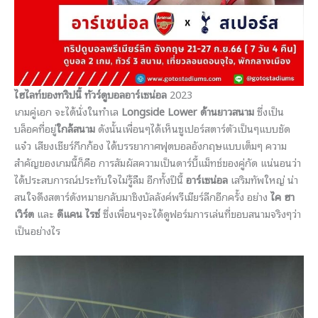
ไฮไลท์ของทริปนี้
ทัวร์ดูบอลอาร์เซน่อล
2023
เกมคู่เอก จะได้นั่งในทำเล
Longside Lower ด้านยาวสนาม
ซึ่งเป็น
บล็อคที่อยู่
ใกล้สนาม
ดังนั้นเพื่อนๆได้เห็นซูเปอร์สตาร์ตัวเป็นๆแบบชัด
แจ๋ว เสียงเชียร์กึกก้อง ได้บรรยากาศฟุตบอลอังกฤษแบบเต็มๆ ความ
สำคัญของเกมนี้ก็คือ การสัมผัสความเป็นดาร์บี้แม็ทช์ของคู่กัด แน่นอนว่า
ได้ประสบการณ์ประทับใจไม่รู้ลืม อีกทั้งปีนี้
อาร์เซน่อล
เสริมทัพใหญ่ น่า
สนใจดึงสตาร์ดังหมายกลับมาชิงบัลลังค์พรีเมียร์ลีกอีกครั้ง อย่าง
ไค ฮา
เวิร์ต
และ
ดีแคน ไรซ์
ซึ่งเพื่อนๆจะได้ดูฟอร์มการเล่นที่ขอบสนามจริงๆว่า
เป็นอย่างไร