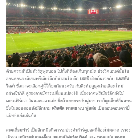
ด้วยความที่เป็นทัวร์ดูฟุตบอล ไปทั้งทีต้องเก็บทุกเม็ด ช่วงวีคเอนด์นั้นใน
ลอนดอนจะมีเกมพรีเมียร์ลีกที่น่าสนใจ คือ
เชลซี
เปิดถิ่นเจอกับ
แอสตัน
วิลล่า
ซึ่งเราจะเลือกคู่นี้ให้ชมกันนะครับ กับสิงห์บลูยุคถ่ายเลือดใหม่
อย่างไรก็ดี คู่รองอาจมีการเปลี่ยนแปลงได้ เนื่องจากพรีเมียร์ลีกยังไม่
คอนเฟิร์มว่า วันและเวลาแข่ง ซึ่งถ้าเตะตรงกับคู่เอก เราก็ดูแม็ทช์อื่นแทน
ซึ่งในลอนดอนยังมีอีกเกม
คริสตัล พาเลซ
พบ
ฟูแล่ม
เป็นลอนดอนดาร์บี้
แม็ทช์แข่งเช่นกัน
สเตเดี้ยมทัวร์ เป็นอีกหนึ่งกิจกรรมประจำทัวร์ดูบอลที่ต้องไม่พลาด เราจะ
เข้าชม
เอมิเรตส์ สเตเดี้ยม
,
สแตมป์ฟอร์ดบริดจ์
และ
ทอตแน่ม ฮอตส