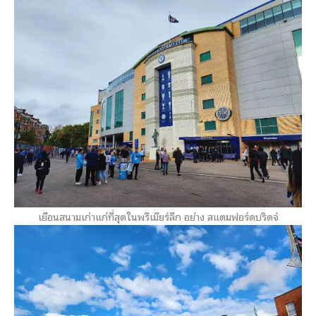
เยือนสนามเก่าแก่ที่สุดในพรีเมียร์ลีก อย่าง สแตมฟอร์ดบริดจ์