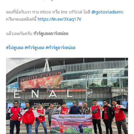
จองที่นั่งกับเรา ทาง inbox หรือ line official ไอดี
@gotostadium
s
หรือกดแอดลิงค์นี้
https://lin.ee/3Xaq17V
แล้วเจอกันครับ
ทัวร์ดูบอลอาร์เซน่อล
#ไปดูบอล
#ทัวร์ดูบอล
#ทัวร์ดูอาร์เซน่อล