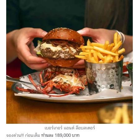
เบอร์เกอร์ แอนด์ ล๊อบสเตอร์
จองด่วน!!! ก่อนเต็ม
ท่านละ 189,000 บาท